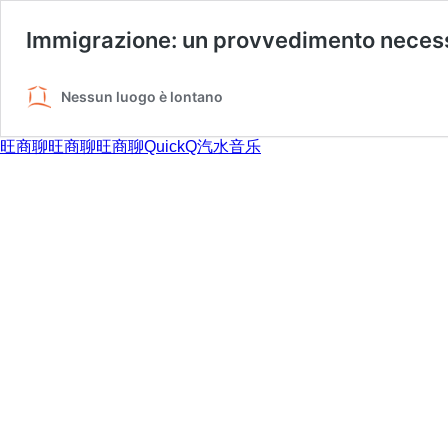
Immigrazione: un provvedimento neces
Nessun luogo è lontano
旺商聊
旺商聊
旺商聊
QuickQ
汽水音乐