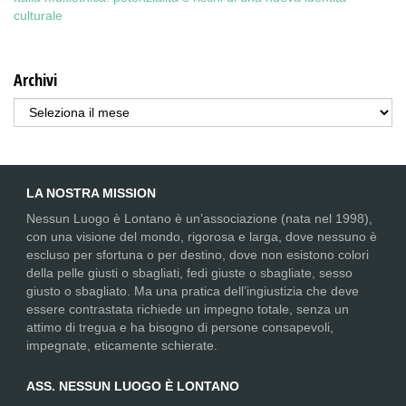
culturale
Archivi
Archivi
LA NOSTRA MISSION
Nessun Luogo è Lontano è un’associazione (nata nel 1998),
con una visione del mondo, rigorosa e larga, dove nessuno è
escluso per sfortuna o per destino, dove non esistono colori
della pelle giusti o sbagliati, fedi giuste o sbagliate, sesso
giusto o sbagliato. Ma una pratica dell’ingiustizia che deve
essere contrastata richiede un impegno totale, senza un
attimo di tregua e ha bisogno di persone consapevoli,
impegnate, eticamente schierate.
ASS. NESSUN LUOGO È LONTANO