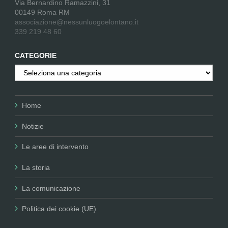
Via Bernardino Ramazzini, 31
00149 Roma RM
associazione@nessunluogoelontano.it
339 219 48 60
CATEGORIE
Categorie
Home
Notizie
Le aree di intervento
La storia
La comunicazione
Politica dei cookie (UE)