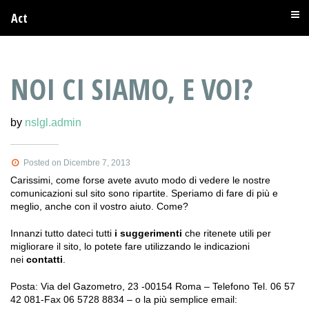
Act
NOI CI SIAMO, E VOI?
by
nslgl.admin
Posted on Dicembre 7, 2013
Carissimi, come forse avete avuto modo di vedere le nostre
comunicazioni sul sito sono ripartite. Speriamo di fare di più e
meglio, anche con il vostro aiuto. Come?
Innanzi tutto dateci tutti
i suggerimenti
che ritenete utili per
migliorare il sito, lo potete fare utilizzando le indicazioni
nei
contatti
.
Posta: Via del Gazometro, 23 -00154 Roma – Telefono Tel. 06 57
42 081-Fax 06 5728 8834 – o la più semplice email: