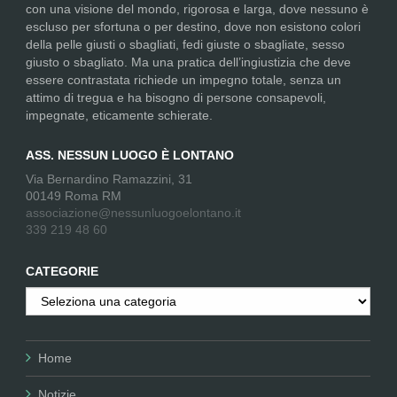
con una visione del mondo, rigorosa e larga, dove nessuno è
escluso per sfortuna o per destino, dove non esistono colori
della pelle giusti o sbagliati, fedi giuste o sbagliate, sesso
giusto o sbagliato. Ma una pratica dell’ingiustizia che deve
essere contrastata richiede un impegno totale, senza un
attimo di tregua e ha bisogno di persone consapevoli,
impegnate, eticamente schierate.
ASS. NESSUN LUOGO È LONTANO
Via Bernardino Ramazzini, 31
00149 Roma RM
associazione@nessunluogoelontano.it
339 219 48 60
CATEGORIE
Categorie
Home
Notizie