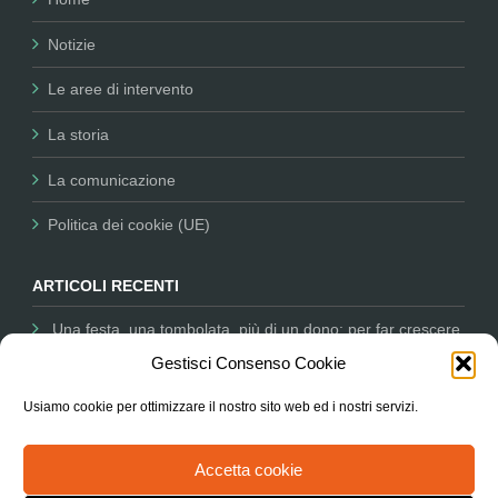
Notizie
Le aree di intervento
La storia
La comunicazione
Politica dei cookie (UE)
ARTICOLI RECENTI
Una festa, una tombolata, più di un dono: per far crescere
la nostra missione
12 Dicembre 2025
Gestisci Consenso Cookie
Comunicare per il Non Profit: Nessun Luogo tra i partner
Usiamo cookie per ottimizzare il nostro sito web ed i nostri servizi.
dell’Università salesiana
11 Dicembre 2025
L’Associazione in Parlamento ascoltata sul degrado delle
Accetta cookie
periferie e le città
9 Ottobre 2025