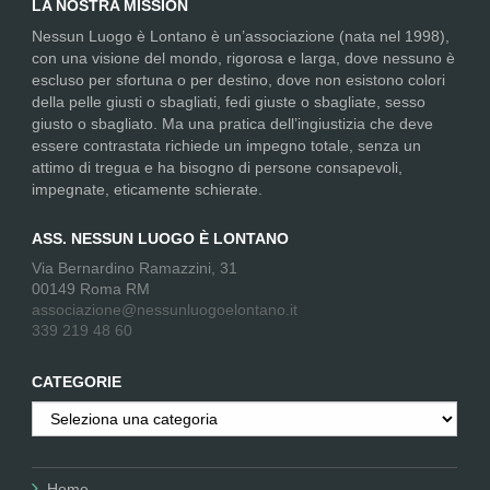
LA NOSTRA MISSION
Nessun Luogo è Lontano è un’associazione (nata nel 1998),
con una visione del mondo, rigorosa e larga, dove nessuno è
escluso per sfortuna o per destino, dove non esistono colori
della pelle giusti o sbagliati, fedi giuste o sbagliate, sesso
giusto o sbagliato. Ma una pratica dell’ingiustizia che deve
essere contrastata richiede un impegno totale, senza un
attimo di tregua e ha bisogno di persone consapevoli,
impegnate, eticamente schierate.
ASS. NESSUN LUOGO È LONTANO
Via Bernardino Ramazzini, 31
00149 Roma RM
associazione@nessunluogoelontano.it
339 219 48 60
CATEGORIE
Categorie
Home