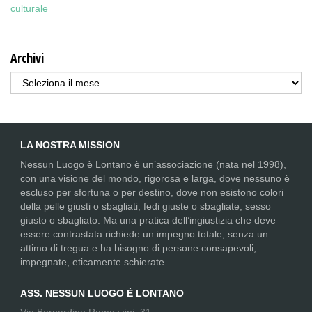
culturale
Archivi
Archivi
LA NOSTRA MISSION
Nessun Luogo è Lontano è un’associazione (nata nel 1998),
con una visione del mondo, rigorosa e larga, dove nessuno è
escluso per sfortuna o per destino, dove non esistono colori
della pelle giusti o sbagliati, fedi giuste o sbagliate, sesso
giusto o sbagliato. Ma una pratica dell’ingiustizia che deve
essere contrastata richiede un impegno totale, senza un
attimo di tregua e ha bisogno di persone consapevoli,
impegnate, eticamente schierate.
ASS. NESSUN LUOGO È LONTANO
Via Bernardino Ramazzini, 31