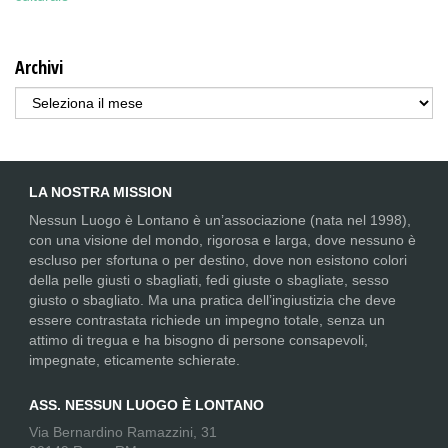
Archivi
Archivi
LA NOSTRA MISSION
Nessun Luogo è Lontano è un’associazione (nata nel 1998),
con una visione del mondo, rigorosa e larga, dove nessuno è
escluso per sfortuna o per destino, dove non esistono colori
della pelle giusti o sbagliati, fedi giuste o sbagliate, sesso
giusto o sbagliato. Ma una pratica dell’ingiustizia che deve
essere contrastata richiede un impegno totale, senza un
attimo di tregua e ha bisogno di persone consapevoli,
impegnate, eticamente schierate.
ASS. NESSUN LUOGO È LONTANO
Via Bernardino Ramazzini, 31