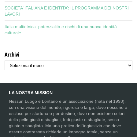
SOCIETA’ ITALIANA E IDENTITA’: IL PROGRAMMA DEI NOSTRI
LAVORI
Italia multietnica: potenzialità e rischi di una nuova identità
culturale
Archivi
Archivi
LA NOSTRA MISSION
Nessun Luogo è Lontano è un’associazione (nata nel 1998),
con una visione del mondo, rigorosa e larga, dove nessuno è
escluso per sfortuna o per destino, dove non esistono colori
della pelle giusti o sbagliati, fedi giuste o sbagliate, sesso
giusto o sbagliato. Ma una pratica dell’ingiustizia che deve
essere contrastata richiede un impegno totale, senza un