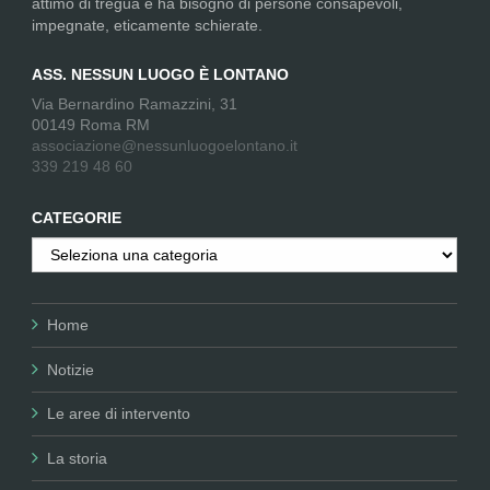
attimo di tregua e ha bisogno di persone consapevoli,
impegnate, eticamente schierate.
ASS. NESSUN LUOGO È LONTANO
Via Bernardino Ramazzini, 31
00149 Roma RM
associazione@nessunluogoelontano.it
339 219 48 60
CATEGORIE
Categorie
Home
Notizie
Le aree di intervento
La storia