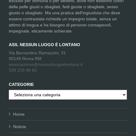
escluso per sfortuna o per destino, dove non esistono colori
della pelle giusti o sbagliati, fedi giuste o sbagliate, sesso
giusto o sbagliato. Ma una pratica dell’ingiustizia che deve
essere contrastata richiede un impegno totale, senza un
attimo di tregua e ha bisogno di persone consapevoli,
impegnate, eticamente schierate.
ASS. NESSUN LUOGO È LONTANO
Via Bernardino Ramazzini, 31
00149 Roma RM
associazione@nessunluogoelontano.it
339 219 48 60
CATEGORIE
Categorie
Home
Notizie