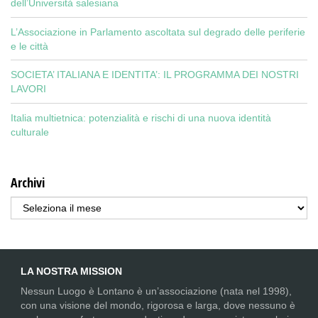
dell’Università salesiana
L’Associazione in Parlamento ascoltata sul degrado delle periferie
e le città
SOCIETA’ ITALIANA E IDENTITA’: IL PROGRAMMA DEI NOSTRI
LAVORI
Italia multietnica: potenzialità e rischi di una nuova identità
culturale
Archivi
Archivi
LA NOSTRA MISSION
Nessun Luogo è Lontano è un’associazione (nata nel 1998),
con una visione del mondo, rigorosa e larga, dove nessuno è