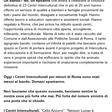
Un bando? No, un epitaffio
che andrà a celebrare la chiusura
definitiva di 23 Centri Interculturali che in più di 20 anni hanno
offerto un servizio di qualità a bambini e famiglie provenienti da
tutti i paesi del mondo, disagiate e socialmente fragili. Hanno
offerto lavoro a educatori, operatori e assistenti sociali. Hanno
regalato a Roma, che per prima ha istituito questi centri,
l’opportunità unica di mostrarsi città aperta, accogliente,
tollerante, interculturale. Niente di tutto ciò è stato raccolto dal
Comune e dall’Assessorato alle Politiche Sociali di Roma. Il tanto
agognato bando, contiene un’infinità di paletti che lasciano poco
spazio ai Centri di portare avanti il proprio progetto di Intercultura,
di educazione e di formazione. Anzi, per meglio dire, si tratta di
vere e proprie spirali che soffocano lo spirito che ha animato
esperienze importanti e rischiano di snaturarne completamente la
missione.
Oggi i Centri Interculturali per minori di Roma sono stati
messi al bando. Domani spariranno.
Non lasciamo che questo succeda, facciamo sentire la
nostra voce più forte che mai. Più forte del rumore sinistro di
una porta che si chiude.
I Centri Interculturali:
“Celio Azzurro”; “Nessun Luogo è