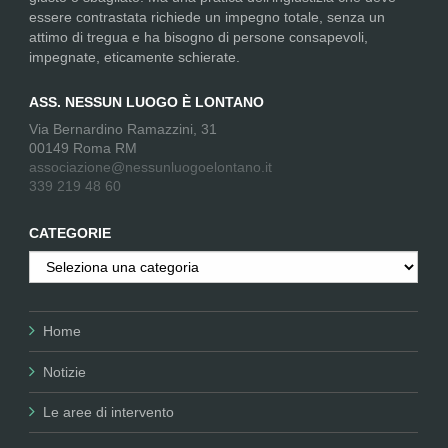
essere contrastata richiede un impegno totale, senza un
attimo di tregua e ha bisogno di persone consapevoli,
impegnate, eticamente schierate.
ASS. NESSUN LUOGO È LONTANO
Via Bernardino Ramazzini, 31
00149 Roma RM
associazione@nessunluogoelontano.it
339 219 48 60
CATEGORIE
Categorie
Home
Notizie
Le aree di intervento