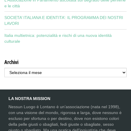
e le città
SOCIETA’ ITALIANA E IDENTITA’: IL PROGRAMMA DEI NOSTRI
LAVORI
Italia multietnica: potenzialità e rischi di una nuova identità
culturale
Archivi
Archivi
LA NOSTRA MISSION
Nessun Luogo è Lontano è un’associazione (nata nel 1998),
con una visione del mondo, rigorosa e larga, dove nessuno è
escluso per sfortuna o per destino, dove non esistono colori
della pelle giusti o sbagliati, fedi giuste o sbagliate, sesso
giusto o sbagliato. Ma una pratica dell’ingiustizia che deve