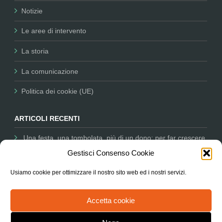
Notizie
Le aree di intervento
La storia
La comunicazione
Politica dei cookie (UE)
ARTICOLI RECENTI
Una festa, una tombolata, più di un dono: per far crescere
la nostra missione
12 Dicembre 2025
Gestisci Consenso Cookie
Comunicare per il Non Profit: Nessun Luogo tra i partner
Usiamo cookie per ottimizzare il nostro sito web ed i nostri servizi.
dell’Università salesiana
11 Dicembre 2025
L’Associazione in Parlamento ascoltata sul degrado delle
Accetta cookie
periferie e le città
9 Ottobre 2025