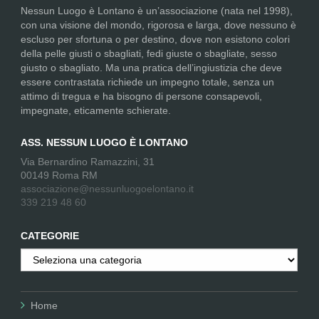
Nessun Luogo è Lontano è un’associazione (nata nel 1998),
con una visione del mondo, rigorosa e larga, dove nessuno è
escluso per sfortuna o per destino, dove non esistono colori
della pelle giusti o sbagliati, fedi giuste o sbagliate, sesso
giusto o sbagliato. Ma una pratica dell’ingiustizia che deve
essere contrastata richiede un impegno totale, senza un
attimo di tregua e ha bisogno di persone consapevoli,
impegnate, eticamente schierate.
ASS. NESSUN LUOGO È LONTANO
Via Bernardino Ramazzini, 31
00149 Roma RM
associazione@nessunluogoelontano.it
339 219 48 60
CATEGORIE
Categorie
Home