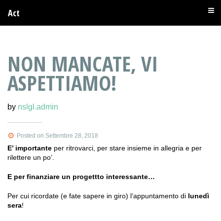
Act
NON MANCATE, VI
ASPETTIAMO!
by
nslgl.admin
Posted on Settembre 28, 2018
E’ importante
per ritrovarci, per stare insieme in allegria e per
rilettere un po’.
E per finanziare un progettto interessante…
Per cui ricordate (e fate sapere in giro) l’appuntamento di
lunedì
sera
!