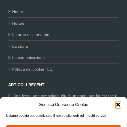
Home
Notizie
Le aree di intervento
La storia
La comunicazione
Politica dei cookie (UE)
ARTICOLI RECENTI
Una festa, una tombolata, più di un dono: per far crescere
la nostra missione
12 Dicembre 2025
Gestisci Consenso Cookie
Comunicare per il Non Profit: Nessun Luogo tra i partner
Usiamo cookie per ottimizzare il nostro sito web ed i nostri servizi.
dell’Università salesiana
11 Dicembre 2025