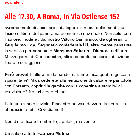
sociale”.
Alle 17.30, A Roma, In Via Ostiense 152
avremo modo di ascoltare e dialogare con una delle menti più
lucide e libere del panorama economico nazionale. Non solo: con
l’ autore, moderati dal nostro Vittorio Sammarco, dialogheranno
Guglielmo Loy
, Segretario confederale Uil, altra mente pensante
in servizio permanente e
Massimo Sabatini
, Direttore dell’ area
Mezzogiorno di Confindustria, altro uomo di pensiero e di azione
libero e coraggioso.
Però piove!
E allora mi domando: saranno mica quattro gocce a
spaventarvi? Mica cederete alla tentazione di calzare le pantofole
con l’ orsetto, coprirvi le gambe con la copertina a stordirvi di
televisione? Non ci crederei mai.
Fate uno sforzo iniziale, l’ incontro ne vale davvero la pena. Un
abbraccio a tutti. Ci vediamo lì.
Non dimenticate l’ ombrello, apritelo, ma venite.
Un saluto a tutti.
Fabrizio Molina