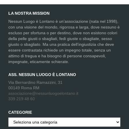
LA NOSTRA MISSION
Nessun Luogo è Lontano è un’associazione (nata nel 1998),
con una visione del mondo, rigorosa e larga, dove nessuno è
escluso per sfortuna o per destino, dove non esistono colori
della pelle giusti o sbagliati, fedi giuste o sbagliate, sesso
giusto o sbagliato. Ma una pratica dell’ingiustizia che deve
essere contrastata richiede un impegno totale, senza un
attimo di tregua e ha bisogno di persone consapevoli,
impegnate, eticamente schierate.
ASS. NESSUN LUOGO È LONTANO
Via Bernardino Ramazzini, 31
00149 Roma RM
associazione@nessunluogoelontano.it
339 219 48 60
CATEGORIE
Categorie