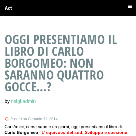
Act
OGGI PRESENTIAMO IL
LIBRO DI CARLO
BORGOMEO: NON
SARANNO QUATTRO
GOCCE…?
by
nslgl.admin
Posted on Gennaio 31, 2014
Cari Amici, come sapete da giorni, oggi presentiamo il libro di
Carlo Borgomeo
“L’ equivoco del sud. Sviluppo e coesione