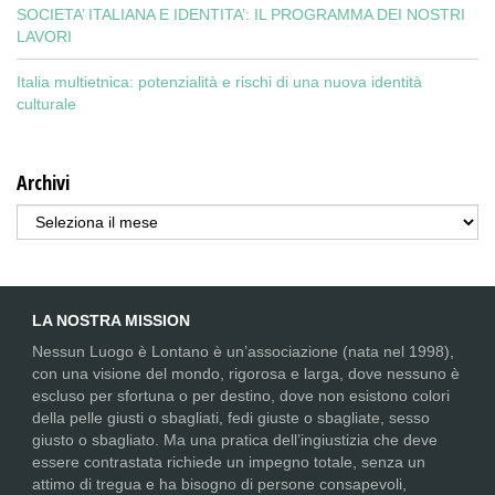
SOCIETA’ ITALIANA E IDENTITA’: IL PROGRAMMA DEI NOSTRI
LAVORI
Italia multietnica: potenzialità e rischi di una nuova identità
culturale
Archivi
Archivi
LA NOSTRA MISSION
Nessun Luogo è Lontano è un’associazione (nata nel 1998),
con una visione del mondo, rigorosa e larga, dove nessuno è
escluso per sfortuna o per destino, dove non esistono colori
della pelle giusti o sbagliati, fedi giuste o sbagliate, sesso
giusto o sbagliato. Ma una pratica dell’ingiustizia che deve
essere contrastata richiede un impegno totale, senza un
attimo di tregua e ha bisogno di persone consapevoli,