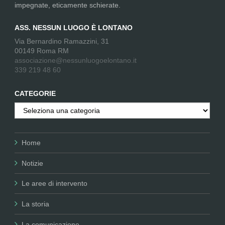
impegnate, eticamente schierate.
ASS. NESSUN LUOGO È LONTANO
Via Bernardino Ramazzini, 31
00149 Roma RM
associazione@nessunluogoelontano.it
339 219 48 60
CATEGORIE
Categorie
Home
Notizie
Le aree di intervento
La storia
La comunicazione