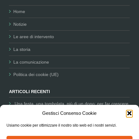
Home
Notizie
Le aree di intervento
La storia
La comunicazione
Politica dei cookie (UE)
ARTICOLI RECENTI
Una festa, una tombolata, più di un dono: per far crescere
la nostra missione
12 Dicembre 2025
Gestisci Consenso Cookie
Comunicare per il Non Profit: Nessun Luogo tra i partner
Usiamo cookie per ottimizzare il nostro sito web ed i nostri servizi.
dell’Università salesiana
11 Dicembre 2025