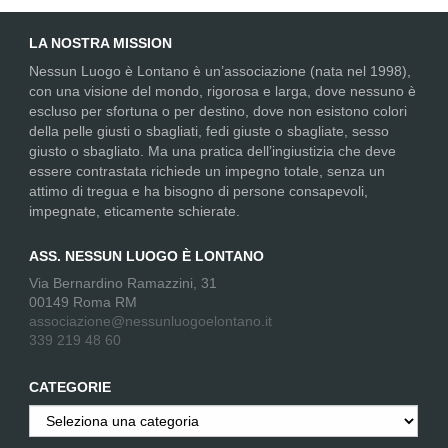
LA NOSTRA MISSION
Nessun Luogo è Lontano è un’associazione (nata nel 1998),
con una visione del mondo, rigorosa e larga, dove nessuno è
escluso per sfortuna o per destino, dove non esistono colori
della pelle giusti o sbagliati, fedi giuste o sbagliate, sesso
giusto o sbagliato. Ma una pratica dell’ingiustizia che deve
essere contrastata richiede un impegno totale, senza un
attimo di tregua e ha bisogno di persone consapevoli,
impegnate, eticamente schierate.
ASS. NESSUN LUOGO È LONTANO
Via Bernardino Ramazzini, 31
00149 Roma RM
associazione@nessunluogoelontano.it
339 219 48 60
CATEGORIE
Categorie