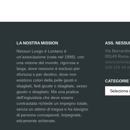
LA NOSTRA MISSION
ASS. NESS
Via Bernardi
Nessun Luogo è Lontano è
00149 Roma
un’associazione (nata nel 1998), con
associazione
una visione del mondo, rigorosa e
339 219 48 6
larga, dove nessuno è escluso per
sfortuna o per destino, dove non
esistono colori della pelle giusti o
CATEGORIE
sbagliati, fedi giuste o sbagliate, sesso
Categorie
giusto o sbagliato. Ma una pratica
dell’ingiustizia che deve essere
contrastata richiede un impegno totale,
senza un attimo di tregua e ha bisogno
di persone consapevoli, impegnate,
eticamente schierate.