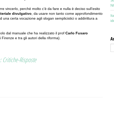
S
N
 vincerlo, perché molto c’è da fare e nulla è deciso sull’esito
teriale divulgativo
, da usare non tanto come approfondimento
It
 una certa vocazione agli slogan semplicistici o addirittura a
id
lo dal manuale che ha realizzato il prof
Carlo Fusaro
Ar
 Firenze e tra gli autori della riforma).
Ar
 Critiche-Risposte