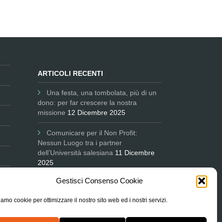
ARTICOLI RECENTI
Una festa, una tombolata, più di un
dono: per far crescere la nostra
missione
12 Dicembre 2025
Comunicare per il Non Profit:
Nessun Luogo tra i partner
dell’Università salesiana
11 Dicembre
2025
Gestisci Consenso Cookie
L’Associazione in Parlamento
ascoltata sul degrado delle periferie e
amo cookie per ottimizzare il nostro sito web ed i nostri servizi.
le città
9 Ottobre 2025