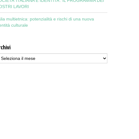
OCIETA’ ITALIANA E IDENTITA’: IL PROGRAMMA DEI
OSTRI LAVORI
alia multietnica: potenzialità e rischi di una nuova
entità culturale
chivi
chivi