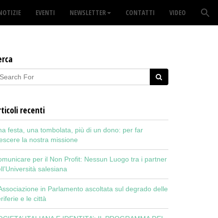
NOTIZIE
EVENTI
NEWSLETTER
CONTATTI
VIDEO
erca
ticoli recenti
a festa, una tombolata, più di un dono: per far
escere la nostra missione
municare per il Non Profit: Nessun Luogo tra i partner
ll’Università salesiana
Associazione in Parlamento ascoltata sul degrado delle
riferie e le città