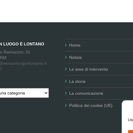
UN LUOGO È LONTANO
Home
no Ramazzini, 31
Notizie
 RM
@nessunluogoelontano.it
0
Le aree di intervento
La storia
La comunicazione
Politica dei cookie (UE)
Usi