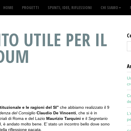
HOME
PROGETTI
SPUNTI, IDEE, RIFLESSIONI
CHI SIAMO
O UTILE PER IL
C
NDUM
Ar
Un
cr
Co
de
tuzionale e le ragioni del SI”
che abbiamo realizzato il 9
idenza del Consiglio
Claudio De Vincenti
, che si è in
L’
triali di Roma e del Lazio
Maurizio Tarquini
e il
Segretario
pe
ll, è andato molto bene. E’ stato un incontro bello dove sono
ella riflessione pacata.