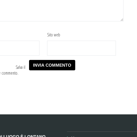
Sito web
Salva il
he commento.
UN LUOGO È LONTANO