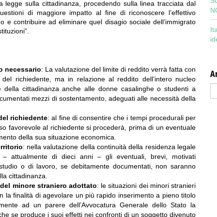
S
ella legge sulla cittadinanza, procedendo sulla linea tracciata dal
N
tioni di maggiore impatto al fine di riconoscere l’effettivo
ano e contribuire ad eliminare quel disagio sociale dell’immigrato
It
tituzioni”.
id
to necessario
: La valutazione del limite di reddito verrà fatta con
Ar
 del richiedente, ma in relazione al reddito dell’intero nucleo
Ar
e della cittadinanza anche alle donne casalinghe o studenti a
ocumentati mezzi di sostentamento, adeguati alle necessità della
el richiedente
: al fine di consentire che i tempi procedurali per
so favorevole al richiedente si procederà, prima di un eventuale
namento della sua situazione economica.
ritorio
: nella valutazione della continuità della residenza legale
o – attualmente di dieci anni – gli eventuali, brevi, motivati
di studio o di lavoro, se debitamente documentati, non saranno
lla cittadinanza.
 del minore straniero adottato
: le situazioni dei minori stranieri
on la finalità di agevolare un più rapido inserimento a pieno titolo
emente ad un parere dell’Avvocatura Generale dello Stato la
e se produce i suoi effetti nei confronti di un soggetto divenuto