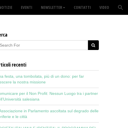
NOTIZIE
EVENTI
NEWSLETTER
CONTATTI
VIDEO
erca
ticoli recenti
a festa, una tombolata, più di un dono: per far
escere la nostra missione
municare per il Non Profit: Nessun Luogo tra i partner
ll’Università salesiana
Associazione in Parlamento ascoltata sul degrado delle
riferie e le città