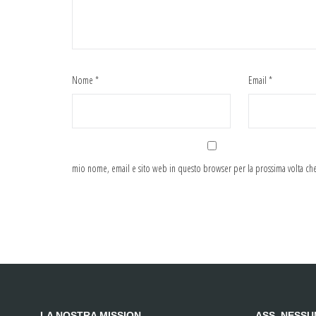
Nome
*
Email
*
mio nome, email e sito web in questo browser per la prossima volta c
LA NOSTRA MISSION
ASS. NESS