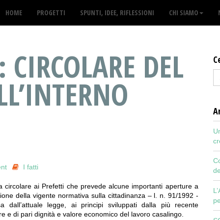
HOME
PROGETTI
SPUNTI, IDEE, RIFLESSIONI
CHI SIAMO
: CIRCOLARE DEL
C
LL’INTERNO
Ar
Un
cr
Co
nt
I fatti
de
 circolare ai Prefetti che prevede alcune importanti aperture a
L’
zione della vigente normativa sulla cittadinanza – l. n. 91/1992 -
pe
a dall’attuale legge, ai principi sviluppati dalla più recente
re e di pari dignità e valore economico del lavoro casalingo.