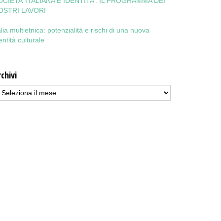
OCIETA’ ITALIANA E IDENTITA’: IL PROGRAMMA DEI
OSTRI LAVORI
alia multietnica: potenzialità e rischi di una nuova
entità culturale
chivi
chivi