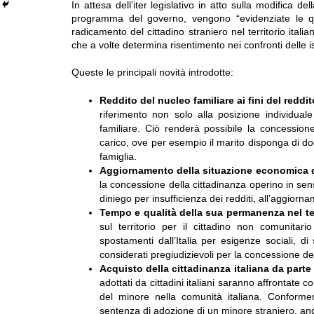
In attesa dell’iter legislativo in atto sulla modifica d
programma del governo, vengono “evidenziate le ques
radicamento del cittadino straniero nel territorio itali
che a volte determina risentimento nei confronti delle is
Queste le principali novità introdotte:
Reddito del nucleo familiare ai fini del reddi
riferimento non solo alla posizione individuale
familiare. Ciò renderà possibile la concession
carico, ove per esempio il marito disponga di d
famiglia.
Aggiornamento della situazione economica d
la concessione della cittadinanza operino in sen
diniego per insufficienza dei redditi, all’aggior
Tempo e qualità della sua permanenza nel ter
sul territorio per il cittadino non comunitari
spostamenti dall’Italia per esigenze sociali, 
considerati pregiudizievoli per la concessione de
Acquisto della cittadinanza italiana da parte
adottati da cittadini italiani saranno affrontate c
del minore nella comunità italiana. Conform
sentenza di adozione di un minore straniero, anch