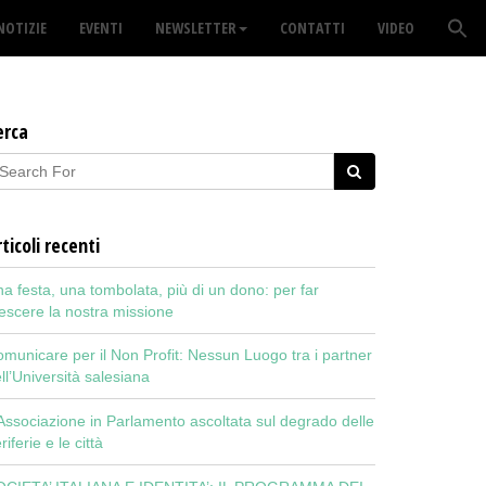
NOTIZIE
EVENTI
NEWSLETTER
CONTATTI
VIDEO
erca
ticoli recenti
a festa, una tombolata, più di un dono: per far
escere la nostra missione
municare per il Non Profit: Nessun Luogo tra i partner
ll’Università salesiana
Associazione in Parlamento ascoltata sul degrado delle
riferie e le città