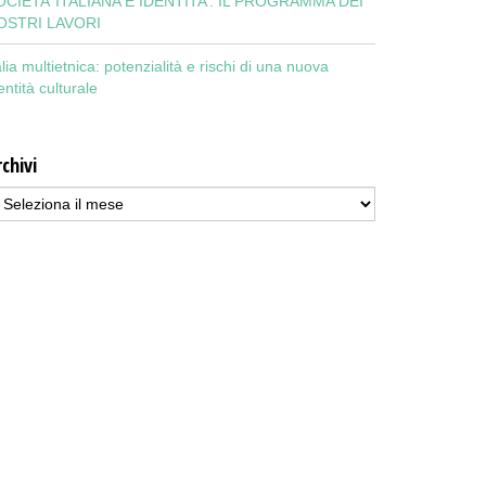
OCIETA’ ITALIANA E IDENTITA’: IL PROGRAMMA DEI
OSTRI LAVORI
alia multietnica: potenzialità e rischi di una nuova
entità culturale
chivi
chivi