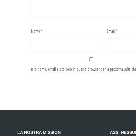
Nome
*
Email
*
mio nome, email e sito web in questo browser per la prossima volta c
LA NOSTRA MISSION
ASS. NESS