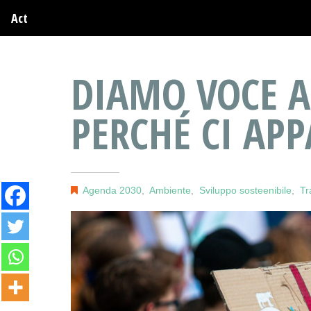
Act
DIAMO VOCE A
PERCHÉ CI AP
Agenda 2030
,
Ambiente
,
Sviluppo sosteenibile
,
Tr