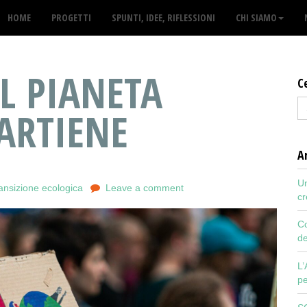
HOME
PROGETTI
SPUNTI, IDEE, RIFLESSIONI
CHI SIAMO
L PIANETA
C
PARTIENE
Ar
Un
ansizione ecologica
Leave a comment
cr
Co
de
L’
pe