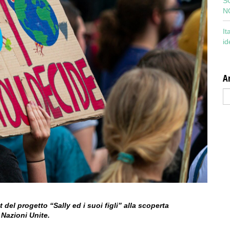
S
N
It
id
Ar
Ar
del progetto “Sally ed i suoi figli” alla scoperta
 Nazioni Unite.