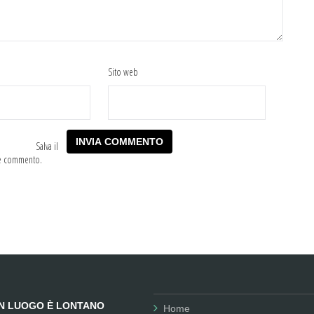
Sito web
Salva il
he commento.
UN LUOGO È LONTANO
Home