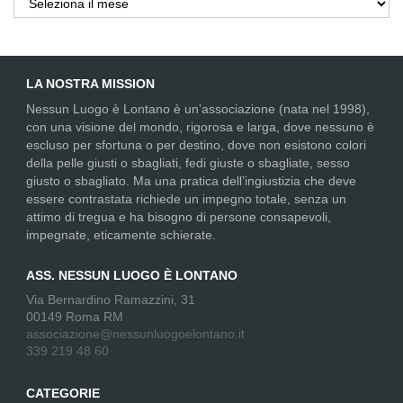
LA NOSTRA MISSION
Nessun Luogo è Lontano è un’associazione (nata nel 1998),
con una visione del mondo, rigorosa e larga, dove nessuno è
escluso per sfortuna o per destino, dove non esistono colori
della pelle giusti o sbagliati, fedi giuste o sbagliate, sesso
giusto o sbagliato. Ma una pratica dell’ingiustizia che deve
essere contrastata richiede un impegno totale, senza un
attimo di tregua e ha bisogno di persone consapevoli,
impegnate, eticamente schierate.
ASS. NESSUN LUOGO È LONTANO
Via Bernardino Ramazzini, 31
00149 Roma RM
associazione@nessunluogoelontano.it
339 219 48 60
CATEGORIE