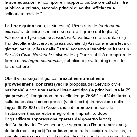
le sperequazioni e ricomporre il rapporto tra Stato e cittadini, tra
pubblico e privato, secondo principi di equità, efficienza e
solidarietà sociale.”
Le linee guida
sono, in sintesi: a) Ricostruire le
fondamenta
giuridiche
, definire i confini e separare il grano dal loglio. b)
Valorizzare il
principio di sussidiariet
à verticale e orizzontale. c)
Far decollare davvero
l’impresa sociale
, d) Assicurare una leva di
giovani per la “difesa della Patria” accanto al servizio militare: un
S
ervizio Civile Nazionale
universale e) Dare stabilità e ampliare le
forme di
sostegno economico
, pubblico e privato, degli enti del
terzo settore.
Obiettivi perseguibili già con
iniziative normative e
provvedimenti concreti
(vedi la proposta del Servizio civile
nazionale) e con una serie di interventi tipo (le principali, tra le 29
già previste): l’aggiornamento della legge 266/91 sul Volontariato,
sulla base alcuni criteri precisi (vedi il testo); la revisione della
legge 383/2000 sulle Associazioni di promozione sociale;
l’istituzione (ma sarebbe meglio dire il ripristino, dopo
l’ingiustificata soppressione operata dal governo Monti)
dell’Authority del Terzo settore; e soprattutto l’importantissimo (a
detta di molti esperti) “coordinamento tra la disciplina civilistica, le
singole leggi speciali e la disciplina fiscale, con la redazione di un