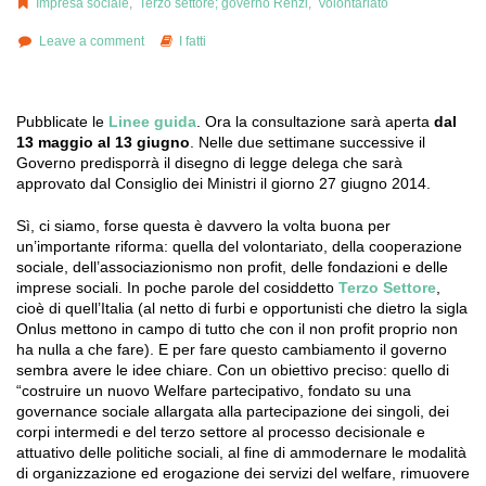
Impresa sociale
,
Terzo settore; governo Renzi
,
Volontariato
Leave a comment
I fatti
Pubblicate le
Linee guida
. Ora la consultazione sarà aperta
dal
13 maggio al 13 giugno
. Nelle due settimane successive il
Governo predisporrà il disegno di legge delega che sarà
approvato dal Consiglio dei Ministri il giorno 27 giugno 2014.
Sì, ci siamo, forse questa è davvero la volta buona per
un’importante riforma: quella del volontariato, della cooperazione
sociale, dell’associazionismo non­ profit, delle fondazioni e delle
imprese sociali. In poche parole del cosiddetto
Terzo Settore
,
cioè di quell’Italia (al netto di furbi e opportunisti che dietro la sigla
Onlus mettono in campo di tutto che con il non profit proprio non
ha nulla a che fare). E per fare questo cambiamento il governo
sembra avere le idee chiare. Con un obiettivo preciso: quello di
“costruire un nuovo Welfare partecipativo, fondato su una
governance sociale allargata alla partecipazione dei singoli, dei
corpi intermedi e del terzo settore al processo decisionale e
attuativo delle politiche sociali, al fine di ammodernare le modalità
di organizzazione ed erogazione dei servizi del welfare, rimuovere