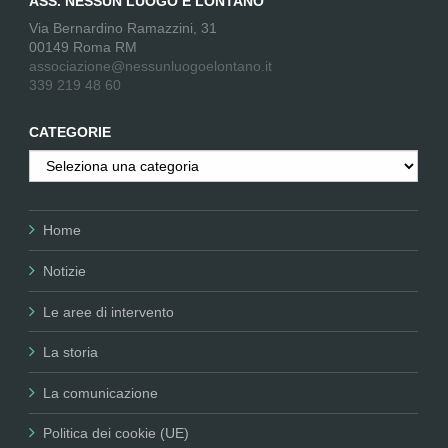
ASS. NESSUN LUOGO È LONTANO
Via Bernardino Ramazzini, 31
00149 Roma RM
associazione@nessunluogoelontano.it
339 219 48 60
CATEGORIE
Categorie
Home
Notizie
Le aree di intervento
La storia
La comunicazione
Politica dei cookie (UE)