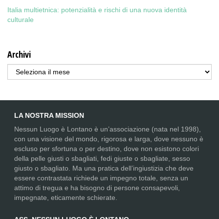
Italia multietnica: potenzialità e rischi di una nuova identità
culturale
Archivi
Archivi
LA NOSTRA MISSION
Nessun Luogo è Lontano è un’associazione (nata nel 1998),
con una visione del mondo, rigorosa e larga, dove nessuno è
escluso per sfortuna o per destino, dove non esistono colori
della pelle giusti o sbagliati, fedi giuste o sbagliate, sesso
giusto o sbagliato. Ma una pratica dell’ingiustizia che deve
essere contrastata richiede un impegno totale, senza un
attimo di tregua e ha bisogno di persone consapevoli,
impegnate, eticamente schierate.