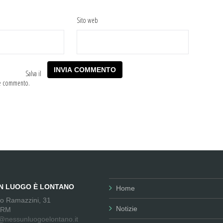
Sito web
Salva il
he commento.
UN LUOGO È LONTANO
Home
no Ramazzini, 31
Notizie
 RM
@nessunluogoelontano.it