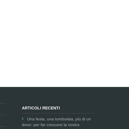
ARTICOLI RECENTI
Una festa, una tombolata, più di un
dono: per far crescere la nostra