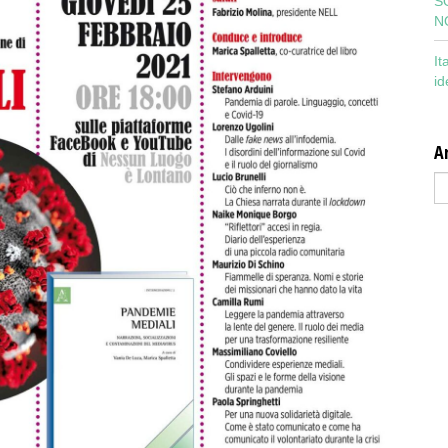
S
N
It
id
Ar
Ar