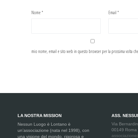
Nome
*
Email
*
mio nome, email e sito web in questo browser per la prossima volta c
LA NOSTRA MISSION
ASS. NESS
Via Bernardi
Nessun Luogo è Lontano è
00149 Roma
un’associazione (nata nel 1998), con
associazione
una visione del mondo, rigorosa e