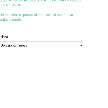
OCIETA’ ITALIANA E IDENTITA’: IL PROGRAMMA DEI
OSTRI LAVORI
alia multietnica: potenzialità e rischi di una nuova
entità culturale
chivi
chivi