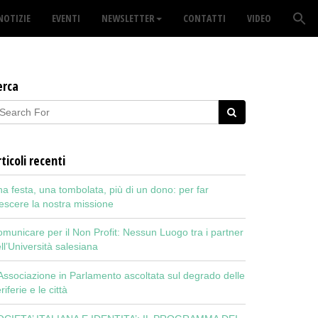
NOTIZIE
EVENTI
NEWSLETTER
CONTATTI
VIDEO
erca
ticoli recenti
a festa, una tombolata, più di un dono: per far
escere la nostra missione
municare per il Non Profit: Nessun Luogo tra i partner
ll’Università salesiana
Associazione in Parlamento ascoltata sul degrado delle
riferie e le città