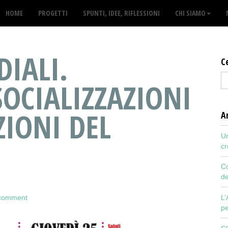
HOME
PROGETTI
SPUNTI, IDEE, RIFLESSIONI
CHI SIAMO
IALI.
C
SOCIALIZZAZIONI
IONI DEL
Ar
Un
cr
Co
de
L’
 comment
pe