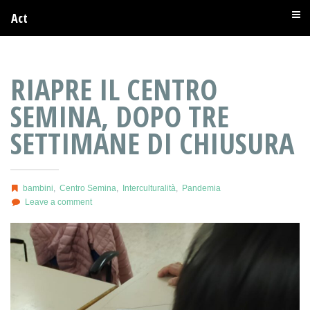
Act
RIAPRE IL CENTRO
SEMINA, DOPO TRE
SETTIMANE DI CHIUSURA
bambini
,
Centro Semina
,
Interculturalità
,
Pandemia
Leave a comment