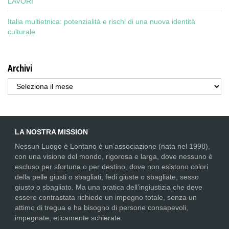
LAVORI
Italia multietnica: potenzialità e rischi di una nuova identità
culturale
Archivi
Archivi
LA NOSTRA MISSION
Nessun Luogo è Lontano è un’associazione (nata nel 1998),
con una visione del mondo, rigorosa e larga, dove nessuno è
escluso per sfortuna o per destino, dove non esistono colori
della pelle giusti o sbagliati, fedi giuste o sbagliate, sesso
giusto o sbagliato. Ma una pratica dell’ingiustizia che deve
essere contrastata richiede un impegno totale, senza un
attimo di tregua e ha bisogno di persone consapevoli,
impegnate, eticamente schierate.