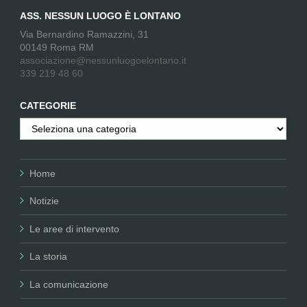
ASS. NESSUN LUOGO È LONTANO
Via Bernardino Ramazzini, 31
00149 Roma RM
associazione@nessunluogoelontano.it
339 219 48 60
CATEGORIE
Categorie
Home
Notizie
Le aree di intervento
La storia
La comunicazione