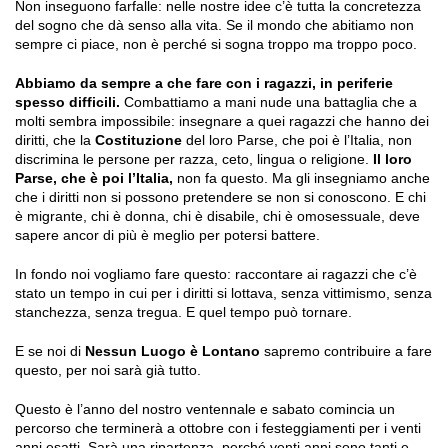
Non inseguono farfalle: nelle nostre idee c’è tutta la concretezza
del sogno che dà senso alla vita. Se il mondo che abitiamo non
sempre ci piace, non è perché si sogna troppo ma troppo poco.
Abbiamo da sempre a che fare con i ragazzi, in periferie
spesso difficili.
Combattiamo a mani nude una battaglia che a
molti sembra impossibile: insegnare a quei ragazzi che hanno dei
diritti, che la
Costituzione
del loro Parse, che poi è l’Italia, non
discrimina le persone per razza, ceto, lingua o religione.
Il loro
Parse, che è poi l’Italia,
non fa questo. Ma gli insegniamo anche
che i diritti non si possono pretendere se non si conoscono. E chi
è migrante, chi è donna, chi è disabile, chi è omosessuale, deve
sapere ancor di più è meglio per potersi battere.
In fondo noi vogliamo fare questo: raccontare ai ragazzi che c’è
stato un tempo in cui per i diritti si lottava, senza vittimismo, senza
stanchezza, senza tregua. E quel tempo può tornare.
E se noi di
Nessun Luogo è Lontano
sapremo contribuire a fare
questo, per noi sarà già tutto.
Questo è l’anno del nostro ventennale e sabato comincia un
percorso che terminerà a ottobre con i festeggiamenti per i venti
anni esatti. Sarà una ripartenza, perché venti anni sono tanti e