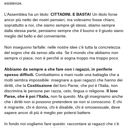
esistenze.
L’Assemblea ha un titolo:
CITTADINI. E BASTA!
Un titolo forse
ancor più netto dei nostri pensieri, ma volevamo fosse chiaro,
soprattutto a noi, che siamo sempre gli stessi, stiamo sempre
dalla stessa parte, pensiamo sempre che il buono e il giusto siano
meglio del bello e del conveniente.
Non inseguono farfalle: nelle nostre idee c’è tutta la concretezza
del sogno che dà senso alla vita. Se il mondo che abitiamo non
sempre ci piace, non è perché si sogna troppo ma troppo poco.
Abbiamo da sempre a che fare con i ragazzi, in periferie
spesso difficili.
Combattiamo a mani nude una battaglia che a
molti sembra impossibile: insegnare a quei ragazzi che hanno dei
diritti, che la
Costituzione
del loro Parse, che poi è l’Italia, non
discrimina le persone per razza, ceto, lingua o religione.
Il loro
Parse, che è poi l’Italia,
non fa questo. Ma gli insegniamo anche
che i diritti non si possono pretendere se non si conoscono. E chi
è migrante, chi è donna, chi è disabile, chi è omosessuale, deve
sapere ancor di più è meglio per potersi battere.
In fondo noi vogliamo fare questo: raccontare ai ragazzi che c’è