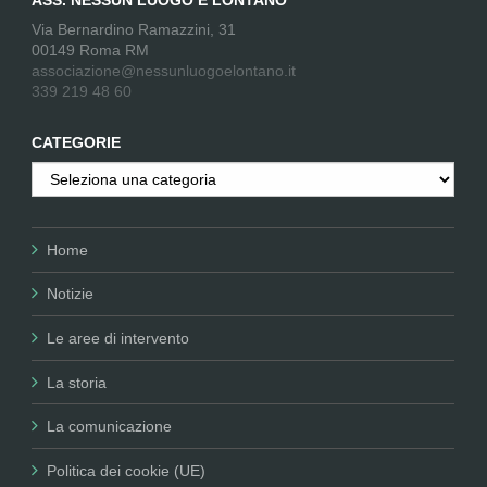
ASS. NESSUN LUOGO È LONTANO
Via Bernardino Ramazzini, 31
00149 Roma RM
associazione@nessunluogoelontano.it
339 219 48 60
CATEGORIE
Categorie
Home
Notizie
Le aree di intervento
La storia
La comunicazione
Politica dei cookie (UE)