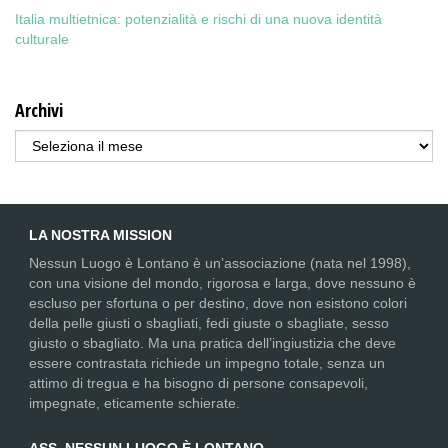
Italia multietnica: potenzialità e rischi di una nuova identità
culturale
Archivi
Archivi
LA NOSTRA MISSION
Nessun Luogo è Lontano è un’associazione (nata nel 1998),
con una visione del mondo, rigorosa e larga, dove nessuno è
escluso per sfortuna o per destino, dove non esistono colori
della pelle giusti o sbagliati, fedi giuste o sbagliate, sesso
giusto o sbagliato. Ma una pratica dell’ingiustizia che deve
essere contrastata richiede un impegno totale, senza un
attimo di tregua e ha bisogno di persone consapevoli,
impegnate, eticamente schierate.