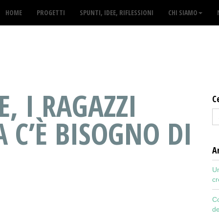
HOME
PROGETTI
SPUNTI, IDEE, RIFLESSIONI
CHI SIAMO
, I RAGAZZI
C
 C’È BISOGNO DI
Ar
Un
cr
Co
de