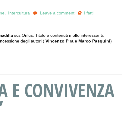
one
,
Intercultura
Leave a comment
I fatti
madilla
scs Onlus. Titolo e contenuti molto interessanti:
oncessione degli autori (
Vincenzo Pira e Marco Pasquini
)
A E CONVIVENZA
”