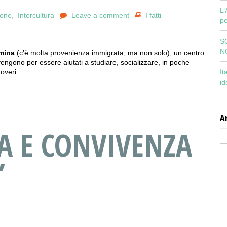
L’
ione
,
Intercultura
Leave a comment
I fatti
pe
S
N
mina
(c’è molta provenienza immigrata, ma non solo), un centro
engono per essere aiutati a studiare, socializzare, in poche
It
doveri.
id
Ar
A E CONVIVENZA
Ar
”