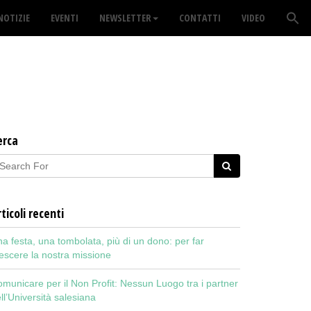
NOTIZIE
EVENTI
NEWSLETTER
CONTATTI
VIDEO
erca
ticoli recenti
a festa, una tombolata, più di un dono: per far
escere la nostra missione
municare per il Non Profit: Nessun Luogo tra i partner
ll’Università salesiana