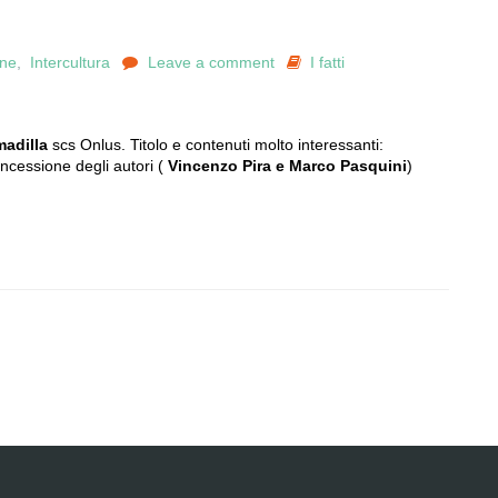
one
,
Intercultura
Leave a comment
I fatti
madilla
scs Onlus. Titolo e contenuti molto interessanti:
oncessione degli autori (
Vincenzo Pira e Marco Pasquini
)