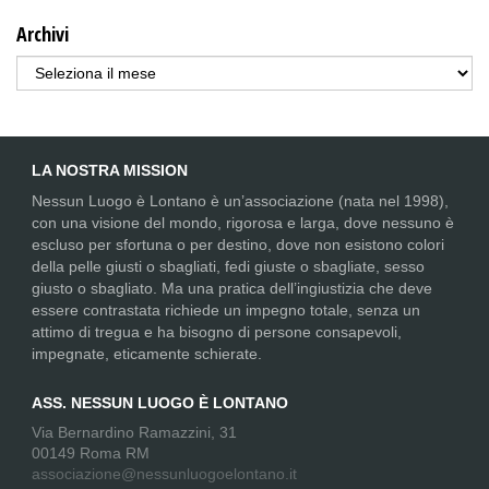
Archivi
Archivi
LA NOSTRA MISSION
Nessun Luogo è Lontano è un’associazione (nata nel 1998),
con una visione del mondo, rigorosa e larga, dove nessuno è
escluso per sfortuna o per destino, dove non esistono colori
della pelle giusti o sbagliati, fedi giuste o sbagliate, sesso
giusto o sbagliato. Ma una pratica dell’ingiustizia che deve
essere contrastata richiede un impegno totale, senza un
attimo di tregua e ha bisogno di persone consapevoli,
impegnate, eticamente schierate.
ASS. NESSUN LUOGO È LONTANO
Via Bernardino Ramazzini, 31
00149 Roma RM
associazione@nessunluogoelontano.it