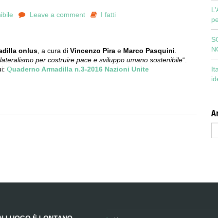
L’
ibile
Leave a comment
I fatti
pe
S
N
dilla onlus
, a cura di
Vincenzo Pira
e
Marco Pasquini
.
ateralismo per costruire pace e sviluppo umano sostenibile
“.
It
ui:
Q
uaderno Armadilla n.3-2016 Nazioni Unite
id
Ar
Ar
UN LUOGO È LONTANO