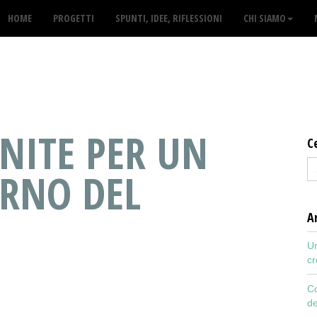
HOME
PROGETTI
SPUNTI, IDEE, RIFLESSIONI
CHI SIAMO
UNITE PER UN
C
RNO DEL
Ar
Un
cr
Co
de