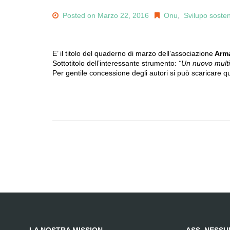
Posted on Marzo 22, 2016
Onu
,
Svilupo sosten
E’ il titolo del quaderno di marzo dell’associazione
Arma
Sottotitolo dell’interessante strumento:
“Un nuovo multil
Per gentile concessione degli autori si può scaricare q
LA NOSTRA MISSION
ASS. NESS