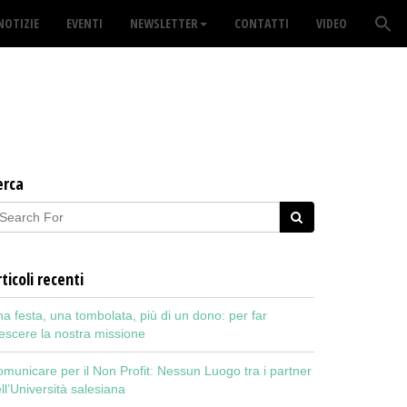
NOTIZIE
EVENTI
NEWSLETTER
CONTATTI
VIDEO
erca
ticoli recenti
a festa, una tombolata, più di un dono: per far
escere la nostra missione
municare per il Non Profit: Nessun Luogo tra i partner
ll’Università salesiana