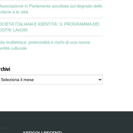
Associazione in Parlamento ascoltata sul degrado delle
riferie e le città
OCIETA’ ITALIANA E IDENTITA’: IL PROGRAMMA DEI
OSTRI LAVORI
alia multietnica: potenzialità e rischi di una nuova
entità culturale
chivi
chivi
ARTICOLI RECENTI