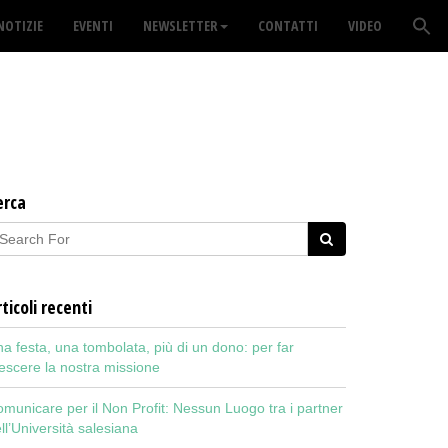
NOTIZIE
EVENTI
NEWSLETTER
CONTATTI
VIDEO
erca
ticoli recenti
a festa, una tombolata, più di un dono: per far
escere la nostra missione
municare per il Non Profit: Nessun Luogo tra i partner
ll’Università salesiana