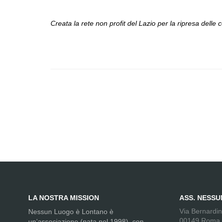
Creata la rete non profit del Lazio per la ripresa delle 
LA NOSTRA MISSION
ASS. NESS
Via Bernardi
Nessun Luogo è Lontano è
00149 Roma
un’associazione (nata nel 1998), con