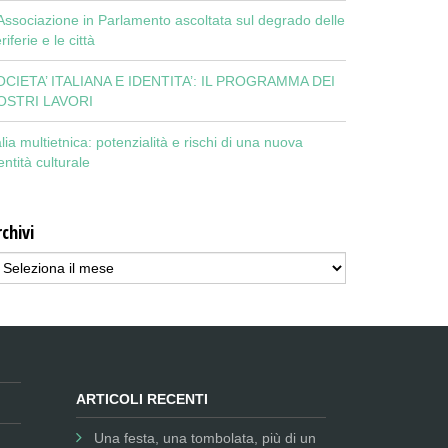
Associazione in Parlamento ascoltata sul degrado delle
riferie e le città
OCIETA’ ITALIANA E IDENTITA’: IL PROGRAMMA DEI
OSTRI LAVORI
alia multietnica: potenzialità e rischi di una nuova
entità culturale
chivi
chivi
ARTICOLI RECENTI
Una festa, una tombolata, più di un