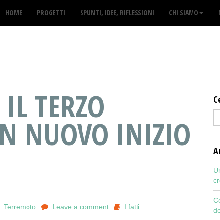
HOME
PROGETTI
SPUNTI, IDEE, RIFLESSIONI
CHI SIAMO
 IL TERZO
C
UN NUOVO INIZIO
Ar
Un
cr
Co
,
Terremoto
Leave a comment
I fatti
de