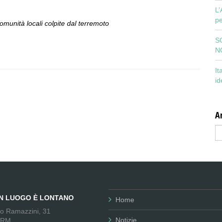
L’
pe
comunità locali colpite dal terremoto
S
N
It
id
Ar
Ar
UN LUOGO È LONTANO
Home
no Ramazzini, 31
Notizie
 RM