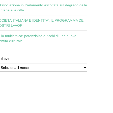
Associazione in Parlamento ascoltata sul degrado delle
riferie e le città
OCIETA’ ITALIANA E IDENTITA’: IL PROGRAMMA DEI
OSTRI LAVORI
alia multietnica: potenzialità e rischi di una nuova
entità culturale
chivi
chivi