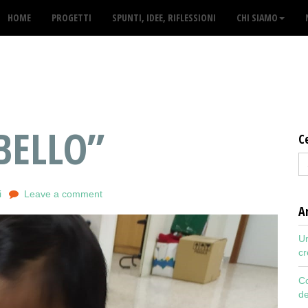
HOME
PROGETTI
SPUNTI, IDEE, RIFLESSIONI
CHI SIAMO
 BELLO”
C
i
Leave a comment
Ar
Un
cr
Co
de