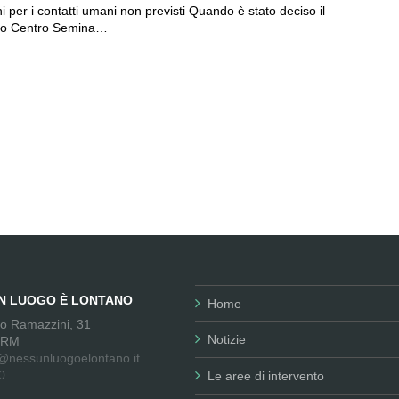
i per i contatti umani non previsti Quando è stato deciso il
tro Centro Semina…
UN LUOGO È LONTANO
Home
no Ramazzini, 31
Notizie
 RM
@nessunluogoelontano.it
0
Le aree di intervento