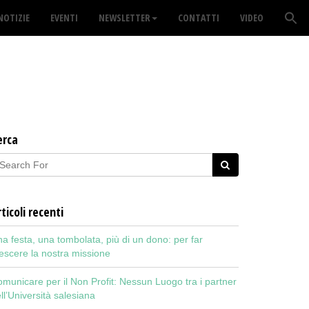
NOTIZIE
EVENTI
NEWSLETTER
CONTATTI
VIDEO
erca
ticoli recenti
a festa, una tombolata, più di un dono: per far
escere la nostra missione
municare per il Non Profit: Nessun Luogo tra i partner
ll’Università salesiana