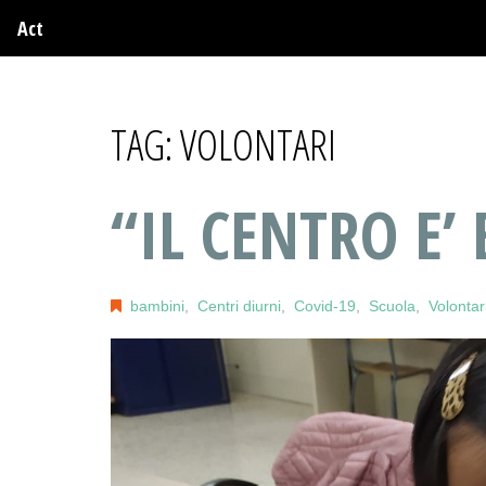
Act
TAG:
VOLONTARI
“IL CENTRO E’
bambini
,
Centri diurni
,
Covid-19
,
Scuola
,
Volontar