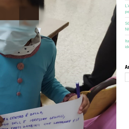
L’
pe
S
N
It
id
Ar
Ar