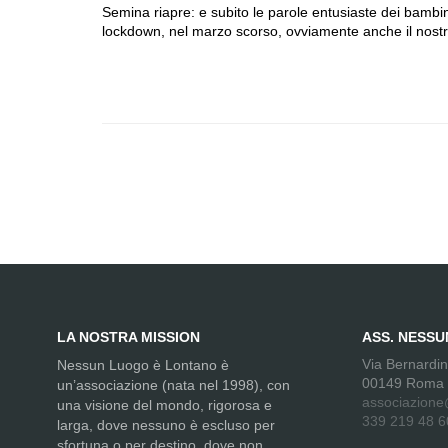
Semina riapre: e subito le parole entusiaste dei bambin
lockdown, nel marzo scorso, ovviamente anche il nos
LA NOSTRA MISSION
ASS. NESS
Via Bernardi
Nessun Luogo è Lontano è
00149 Roma
un’associazione (nata nel 1998), con
associazione
una visione del mondo, rigorosa e
339 219 48 6
larga, dove nessuno è escluso per
sfortuna o per destino, dove non