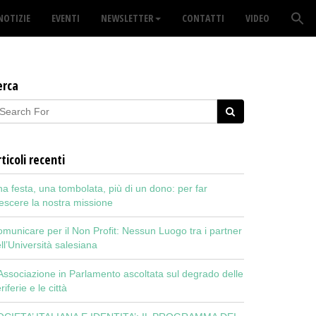
NOTIZIE
EVENTI
NEWSLETTER
CONTATTI
VIDEO
erca
ticoli recenti
a festa, una tombolata, più di un dono: per far
escere la nostra missione
municare per il Non Profit: Nessun Luogo tra i partner
ll’Università salesiana
Associazione in Parlamento ascoltata sul degrado delle
riferie e le città