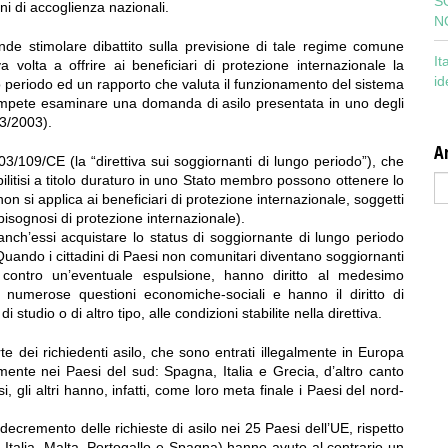
S
ni di accoglienza nazionali.
N
nde stimolare dibattito sulla previsione di tale regime comune
It
a volta a offrire ai beneficiari di protezione internazionale la
id
ngo periodo ed un rapporto che valuta il funzionamento del sistema
ompete esaminare una domanda di asilo presentata in uno degli
43/2003).
Ar
109/CE (la “direttiva sui soggiornanti di lungo periodo”), che
Ar
stabilitisi a titolo duraturo in uno Stato membro possono ottenere lo
on si applica ai beneficiari di protezione internazionale, soggetti
bisognosi di protezione internazionale).
 anch’essi acquistare lo status di soggiornante di lungo periodo
i. Quando i cittadini di Paesi non comunitari diventano soggiornanti
contro un’eventuale espulsione, hanno diritto al medesimo
 a numerose questioni economiche-sociali e hanno il diritto di
 studio o di altro tipo, alle condizioni stabilite nella direttiva.
e dei richiedenti asilo, che sono entrati illegalmente in Europa
ente nei Paesi del sud: Spagna, Italia e Grecia, d’altro canto
i, gli altri hanno, infatti, come loro meta finale i Paesi del nord-
 decremento delle richieste di asilo nei 25 Paesi dell’UE, rispetto
 Italia, Malta, Portogallo e Spagna) hanno avuto al contrario un