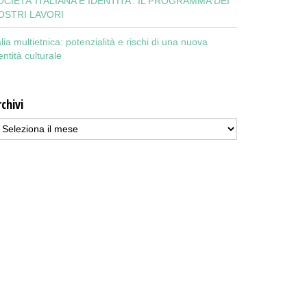
OCIETA’ ITALIANA E IDENTITA’: IL PROGRAMMA DEI
OSTRI LAVORI
alia multietnica: potenzialità e rischi di una nuova
entità culturale
chivi
chivi