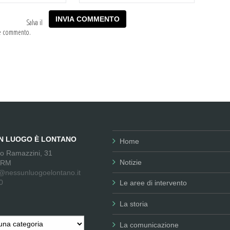
Salva il
he commento.
UN LUOGO È LONTANO
Home
no Ramazzini, 31
Notizie
 RM
@nessunluogoelontano.it
0
Le aree di intervento
La storia
La comunicazione