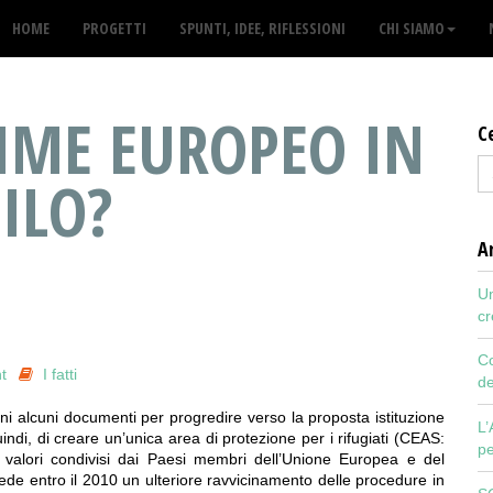
HOME
PROGETTI
SPUNTI, IDEE, RIFLESSIONI
CHI SIAMO
IME EUROPEO IN
C
ILO?
Ar
Un
cr
Co
t
I fatti
de
 alcuni documenti per progredire verso la proposta istituzione
L’
ndi, di creare un’unica area di protezione per i rifugiati (CEAS:
pe
alori condivisi dai Paesi membri dell’Unione Europea e del
 entro il 2010 un ulteriore ravvicinamento delle procedure in