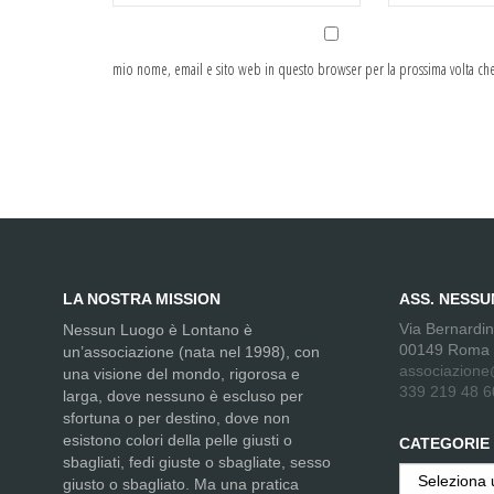
mio nome, email e sito web in questo browser per la prossima volta c
LA NOSTRA MISSION
ASS. NESS
Via Bernardi
Nessun Luogo è Lontano è
00149 Roma
un’associazione (nata nel 1998), con
associazione
una visione del mondo, rigorosa e
339 219 48 6
larga, dove nessuno è escluso per
sfortuna o per destino, dove non
esistono colori della pelle giusti o
CATEGORIE
sbagliati, fedi giuste o sbagliate, sesso
Categorie
giusto o sbagliato. Ma una pratica