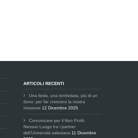
ARTICOLI RECENTI
Una festa, una tombolata, più di un
dono: per far crescere la nostra
missione
12 Dicembre 2025
Comunicare per il Non Profit:
Nessun Luogo tra i partner
dell’Università salesiana
11 Dicembre