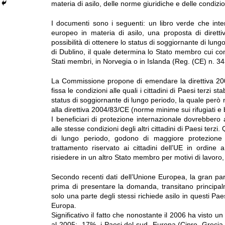
materia di asilo, delle norme giuridiche e delle condizio
I documenti sono i seguenti: un libro verde che inte
europeo in materia di asilo, una proposta di direttiv
possibilità di ottenere lo status di soggiornante di lu
di Dublino, il quale determina lo Stato membro cui c
Stati membri, in Norvegia o in Islanda (Reg. (CE) n. 3
La Commissione propone di emendare la direttiva 2003/
fissa le condizioni alle quali i cittadini di Paesi terzi 
status di soggiornante di lungo periodo, la quale però n
alla direttiva 2004/83/CE (norme minime sui rifugiati e 
I beneficiari di protezione internazionale dovrebbero
alle stesse condizioni degli altri cittadini di Paesi terz
di lungo periodo, godono di maggiore protezione 
trattamento riservato ai cittadini dell’UE in ordine
risiedere in un altro Stato membro per motivi di lavoro, di
Secondo recenti dati dell’Unione Europea, la gran part
prima di presentare la domanda, transitano principalm
solo una parte degli stessi richiede asilo in questi Paes
Europa.
Significativo il fatto che nonostante il 2006 ha visto un
al 2005: -17%, i Paesi del sud- Europa (Cipro, Grecia,