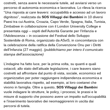
costretti, senza avere le necessarie tutele, ad avviarsi verso un
percorso di autonomia economica e lavorativa. Lo rileva la ricerca
“Una risposta ai c
are leavers
: occupabilità e accesso ad un lavoro
dignitoso”, realizzata da
SOS Villaggi dei Bambini
in 10 diversi
Paesi tra cui Austria, Croazia, Capo Verde, Spagna, Italia, Tunisia,
Zimbabwe in collaborazione con il London University College e
presentata oggi – ospiti dell’Autorità Garante per l’Infanzia e
l’Adolescenza – in occasione del Festival dello Sviluppo
Sostenibile di Roma, organizzato da ASviS, in concomitanza con
la celebrazione della ratifica della Convenzione Onu per i Diritti
dell’Infanzia (27 maggio).
(pubblichiamo per intero il comunicato
stampa dell’associazione)
L’indagine ha fatto luce, per la prima volta, su quanti e quali
ostacoli, allo stato dell’attuale legislazione, i care leavers siano
costretti ad affrontare dal punto di vista, sociale, economico ed
organizzativo per poter raggiungere indipendenza economica e
stabilità lavorativa rispetto, ad esempio, ai loro coetanei che
vivono in famiglia. Oltre a questo,
SOS Villaggi dei Bambin
i
vuole indagare le strutture, le policy, i processi, le prassi e le
misure di supporto che possono avere un impatto sull’occupabilità
e l’inserimento lavorativo dei neomaggiorenni in uscita dai
percorsi di tutela.