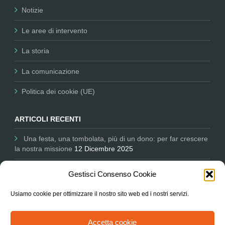
Notizie
Le aree di intervento
La storia
La comunicazione
Politica dei cookie (UE)
ARTICOLI RECENTI
Una festa, una tombolata, più di un dono: per far crescere
la nostra missione
12 Dicembre 2025
Comunicare per il Non Profit: Nessun Luogo tra i partner
Gestisci Consenso Cookie
dell’Università salesiana
11 Dicembre 2025
Usiamo cookie per ottimizzare il nostro sito web ed i nostri servizi.
L’Associazione in Parlamento ascoltata sul degrado delle
periferie e le città
9 Ottobre 2025
Accetta cookie