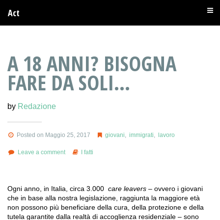
Act
A 18 ANNI? BISOGNA
FARE DA SOLI…
by
Redazione
Posted on Maggio 25, 2017
giovani
,
immigrati
,
lavoro
Leave a comment
I fatti
Ogni anno, in Italia, circa 3.000
care leavers
– ovvero i giovani
che in base alla nostra legislazione, raggiunta la maggiore età
non possono più beneficiare della cura, della protezione e della
tutela garantite dalla realtà di accoglienza residenziale – sono