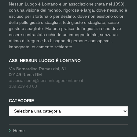
Nessun Luogo è Lontano è un’associazione (nata nel 1998),
con una visione del mondo, rigorosa e larga, dove nessuno è
escluso per sfortuna o per destino, dove non esistono colori
della pelle giusti o sbagliati, fedi giuste o sbagliate, sesso
giusto o sbagliato. Ma una pratica dell’ingiustizia che deve
essere contrastata richiede un impegno totale, senza un
attimo di tregua e ha bisogno di persone consapevoli,
impegnate, eticamente schierate.
ASS. NESSUN LUOGO È LONTANO
Via Bernardino Ramazzini, 31
00149 Roma RM
associazione@nessunluogoelontano.it
339 219 48 60
CATEGORIE
Categorie
Home