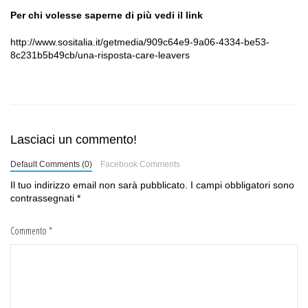
Per chi volesse saperne di più vedi il link
http://www.sositalia.it/getmedia/909c64e9-9a06-4334-be53-
8c231b5b49cb/una-risposta-care-leavers
Lasciaci un commento!
Default Comments (0)
Facebook Comments
Il tuo indirizzo email non sarà pubblicato.
I campi obbligatori sono
contrassegnati
*
Commento
*