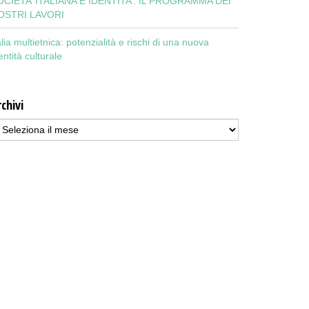
OCIETA’ ITALIANA E IDENTITA’: IL PROGRAMMA DEI
OSTRI LAVORI
alia multietnica: potenzialità e rischi di una nuova
entità culturale
chivi
chivi