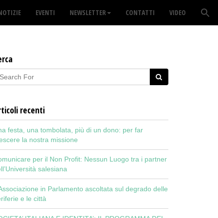
NOTIZIE
EVENTI
NEWSLETTER
CONTATTI
VIDEO
erca
ticoli recenti
a festa, una tombolata, più di un dono: per far
escere la nostra missione
municare per il Non Profit: Nessun Luogo tra i partner
ll’Università salesiana
Associazione in Parlamento ascoltata sul degrado delle
riferie e le città