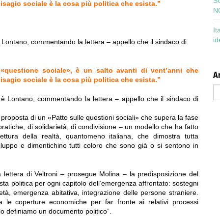
S
sagio sociale è la cosa più politica che esista.”
N
It
id
 Lontano, commentando la lettera – appello che il sindaco di
a «questione sociale», è un salto avanti di vent’anni che
Ar
sagio sociale è la cosa più politica che esista.”
Ar
è Lontano, commentando la lettera – appello che il sindaco di
proposta di un «Patto sulle questioni sociali» che supera la fase
tiche, di solidarietà, di condivisione – un modello che ha fatto
tura della realtà, quantomeno italiana, che dimostra tutta
viluppo e dimentichino tutti coloro che sono già o si sentono in
 lettera di Veltroni – prosegue Molina – la predisposizione del
osta politica per ogni capitolo dell’emergenza affrontato: sostegni
rietà, emergenza abitativa, integrazione delle persone straniere.
ra le coperture economiche per far fronte ai relativi processi
 lo definiamo un documento politico”.