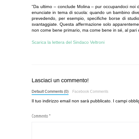
“Da ultimo – conclude Molina – pur occupandoci noi di 
enunciate in tema di scuola: quando un bambino dive
prevedendo, per esempio, specifiche borse di studio p
svantaggiate. Questa affermazione solo apparentement
non come bene primario, ma come bene in sé, al pari della
Scarica la lettera del Sindaco Veltroni
Lasciaci un commento!
Default Comments (0)
Facebook Comments
Il tuo indirizzo email non sarà pubblicato.
I campi obbli
Commento
*