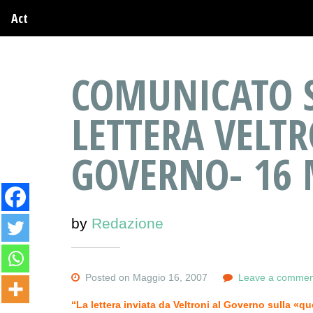
Act
COMUNICATO 
LETTERA VELTR
GOVERNO- 16 
by
Redazione
Posted on Maggio 16, 2007
Leave a commen
“La lettera inviata da Veltroni al Governo sulla «qu