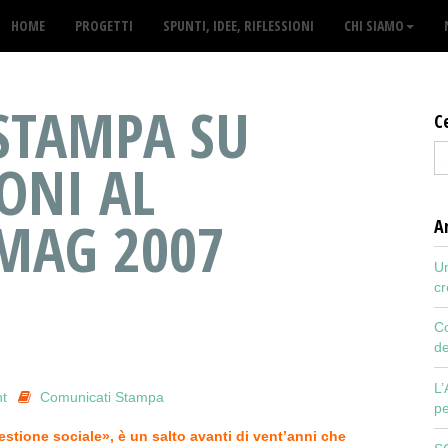
HOME
PROGETTI
SPUNTI, IDEE, RIFLESSIONI
CHI SIAMO
STAMPA SU
C
ONI AL
MAG 2007
Ar
Un
cr
Co
de
L’
t
Comunicati Stampa
pe
estione sociale», è un salto avanti di vent’anni che