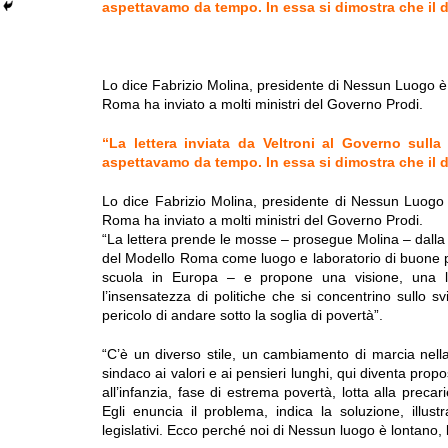
aspettavamo da tempo. In essa si dimostra che il di
Lo dice Fabrizio Molina, presidente di Nessun Luogo è
Roma ha inviato a molti ministri del Governo Prodi.
“La lettera inviata da Veltroni al Governo sull
aspettavamo da tempo. In essa si dimostra che il di
Lo dice Fabrizio Molina, presidente di Nessun Luogo 
Roma ha inviato a molti ministri del Governo Prodi.
“La lettera prende le mosse – prosegue Molina – dalla 
del Modello Roma come luogo e laboratorio di buone pra
scuola in Europa – e propone una visione, una let
l’insensatezza di politiche che si concentrino sullo s
pericolo di andare sotto la soglia di povertà”.
“C’è un diverso stile, un cambiamento di marcia nella
sindaco ai valori e ai pensieri lunghi, qui diventa prop
all’infanzia, fase di estrema povertà, lotta alla preca
Egli enuncia il problema, indica la soluzione, illust
legislativi. Ecco perché noi di Nessun luogo è lontano,