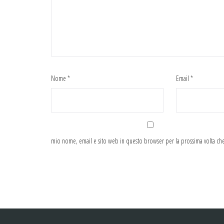
Nome
*
Email
*
mio nome, email e sito web in questo browser per la prossima volta c