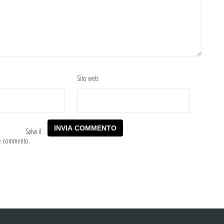
Sito web
Salva il
he commento.