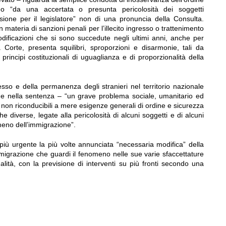
do “da una accertata o presunta pericolosità dei soggetti
sione per il legislatore” non di una pronuncia della Consulta.
 materia di sanzioni penali per l’illecito ingresso o trattenimento
 modificazioni che si sono succedute negli ultimi anni, anche per
a Corte, presenta squilibri, sproporzioni e disarmonie, tali da
 principi costituzionali di uguaglianza e di proporzionalità della
ngresso e della permanenza degli stranieri nel territorio nazionale
gge nella sentenza – “un grave problema sociale, umanitario ed
a non riconducibili a mere esigenze generali di ordine e sicurezza
e diverse, legate alla pericolosità di alcuni soggetti e di alcuni
eno dell’immigrazione”.
iù urgente la più volte annunciata “necessaria modifica” della
immigrazione che guardi il fenomeno nelle sue varie sfaccettature
galità, con la previsione di interventi su più fronti secondo una