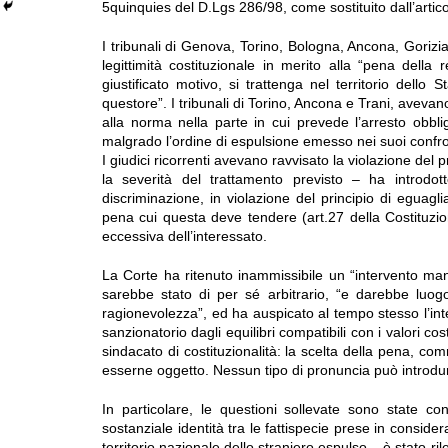
5quinquies del D.Lgs 286/98, come sostituito dall’artic
I tribunali di Genova, Torino, Bologna, Ancona, Gorizi
legittimità costituzionale in merito alla “pena dell
giustificato motivo, si trattenga nel territorio dello S
questore”. I tribunali di Torino, Ancona e Trani, avevano
alla norma nella parte in cui prevede l’arresto obbliga
malgrado l’ordine di espulsione emesso nei suoi confro
I giudici ricorrenti avevano ravvisato la violazione del 
la severità del trattamento previsto – ha introdotto
discriminazione, in violazione del principio di eguaglia
pena cui questa deve tendere (art.27 della Costituzi
eccessiva dell’interessato.
La Corte ha ritenuto inammissibile un “intervento manip
sarebbe stato di per sé arbitrario, “e darebbe luogo,
ragionevolezza”, ed ha auspicato al tempo stesso l’inte
sanzionatorio dagli equilibri compatibili con i valori cos
sindacato di costituzionalità: la scelta della pena, com
esserne oggetto. Nessun tipo di pronuncia può introdur
In particolare, le questioni sollevate sono state co
sostanziale identità tra le fattispecie prese in conside
territorio nazionale dello straniero espulso – è stato r