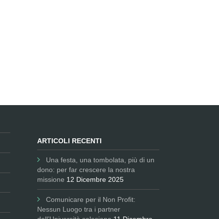
ARTICOLI RECENTI
Una festa, una tombolata, più di un
dono: per far crescere la nostra
missione
12 Dicembre 2025
Comunicare per il Non Profit:
Nessun Luogo tra i partner
dell’Università salesiana
11 Dicembre