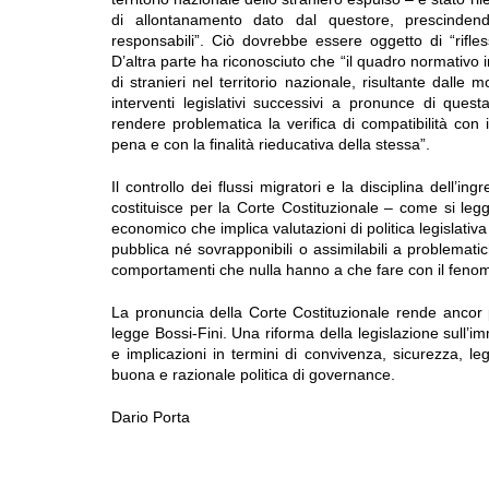
di allontanamento dato dal questore, prescinden
responsabili”. Ciò dovrebbe essere oggetto di “rifles
D’altra parte ha riconosciuto che “il quadro normativo in
di stranieri nel territorio nazionale, risultante dalle
interventi legislativi successivi a pronunce di quest
rendere problematica la verifica di compatibilità con i
pena e con la finalità rieducativa della stessa”.
Il controllo dei flussi migratori e la disciplina dell’i
costituisce per la Corte Costituzionale – come si le
economico che implica valutazioni di politica legislativ
pubblica né sovrapponibili o assimilabili a problematich
comportamenti che nulla hanno a che fare con il fenom
La pronuncia della Corte Costituzionale rende ancor p
legge Bossi-Fini. Una riforma della legislazione sull’
e implicazioni in termini di convivenza, sicurezza, le
buona e razionale politica di governance.
Dario Porta