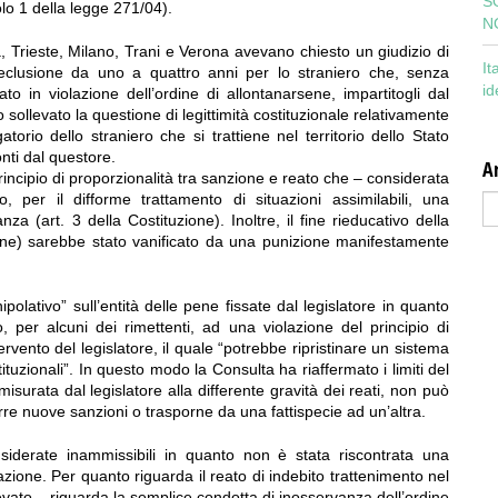
S
olo 1 della legge 271/04).
N
a, Trieste, Milano, Trani e Verona avevano chiesto un giudizio di
It
a reclusione da uno a quattro anni per lo straniero che, senza
id
tato in violazione dell’ordine di allontanarsene, impartitogli dal
 sollevato la questione di legittimità costituzionale relativamente
torio dello straniero che si trattiene nel territorio dello Stato
nti dal questore.
Ar
principio di proporzionalità tra sanzione e reato che – considerata
Ar
, per il difforme trattamento di situazioni assimilabili, una
nza (art. 3 della Costituzione). Inoltre, il fine rieducativo della
one) sarebbe stato vanificato da una punizione manifestamente
olativo” sull’entità delle pene fissate dal legislatore in quanto
 per alcuni dei rimettenti, ad una violazione del principio di
rvento del legislatore, il quale “potrebbe ripristinare un sistema
tituzionali”. In questo modo la Consulta ha riaffermato i limiti del
misurata dal legislatore alla differente gravità dei reati, non può
re nuove sanzioni o trasporne da una fattispecie ad un’altra.
nsiderate inammissibili in quanto non è stata riscontrata una
razione. Per quanto riguarda il reato di indebito trattenimento nel
ilevato – riguarda la semplice condotta di inosservanza dell’ordine