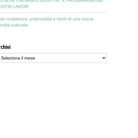
OCIETA’ ITALIANA E IDENTITA’: IL PROGRAMMA DEI
OSTRI LAVORI
alia multietnica: potenzialità e rischi di una nuova
entità culturale
chivi
chivi