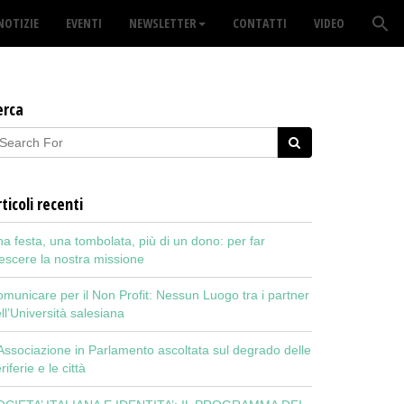
NOTIZIE
EVENTI
NEWSLETTER
CONTATTI
VIDEO
erca
ticoli recenti
a festa, una tombolata, più di un dono: per far
escere la nostra missione
municare per il Non Profit: Nessun Luogo tra i partner
ll’Università salesiana
Associazione in Parlamento ascoltata sul degrado delle
riferie e le città