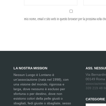
mio nome, email e sito web in questo browser per la prossima volta c
LA NOSTRA MISSION
ASS. NESS
Via Bernardi
Nessun Luogo è Lontano è
00149 Roma
un’associazione (nata nel 1998), con
associazione
una visione del mondo, rigorosa e
339 219 48 6
larga, dove nessuno è escluso per
sfortuna o per destino, dove non
esistono colori della pelle giusti o
CATEGORIE
sbagliati, fedi giuste o sbagliate, sesso
Categorie