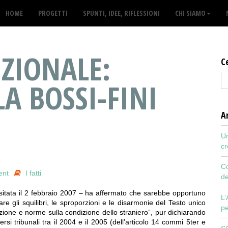
HOME
PROGETTI
SPUNTI, IDEE, RIFLESSIONI
CHI SIAMO
UZIONALE:
C
LA BOSSI-FINI
Ar
Un
cr
Co
ent
I fatti
de
sitata il 2 febbraio 2007 – ha affermato che sarebbe opportuno
L’
nare gli squilibri, le sproporzioni e le disarmonie del Testo unico
pe
razione e norme sulla condizione dello straniero”, pur dichiarando
versi tribunali tra il 2004 e il 2005 (dell’articolo 14 commi 5ter e