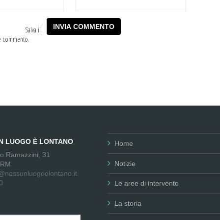
Salva il
he commento.
UN LUOGO È LONTANO
Home
no Ramazzini, 31
Notizie
 RM
@nessunluogoelontano.it
0
Le aree di intervento
La storia