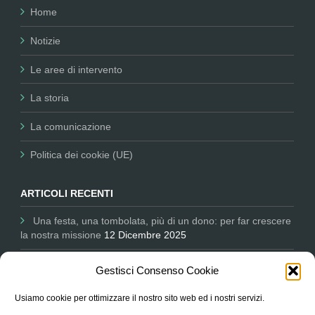
Home
Notizie
Le aree di intervento
La storia
La comunicazione
Politica dei cookie (UE)
ARTICOLI RECENTI
Una festa, una tombolata, più di un dono: per far crescere
la nostra missione
12 Dicembre 2025
Comunicare per il Non Profit: Nessun Luogo tra i partner
Gestisci Consenso Cookie
dell’Università salesiana
11 Dicembre 2025
Usiamo cookie per ottimizzare il nostro sito web ed i nostri servizi.
L’Associazione in Parlamento ascoltata sul degrado delle