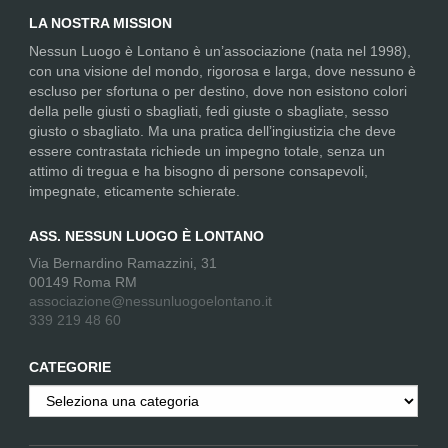
LA NOSTRA MISSION
Nessun Luogo è Lontano è un’associazione (nata nel 1998),
con una visione del mondo, rigorosa e larga, dove nessuno è
escluso per sfortuna o per destino, dove non esistono colori
della pelle giusti o sbagliati, fedi giuste o sbagliate, sesso
giusto o sbagliato. Ma una pratica dell’ingiustizia che deve
essere contrastata richiede un impegno totale, senza un
attimo di tregua e ha bisogno di persone consapevoli,
impegnate, eticamente schierate.
ASS. NESSUN LUOGO È LONTANO
Via Bernardino Ramazzini, 31
00149 Roma RM
associazione@nessunluogoelontano.it
339 219 48 60
CATEGORIE
Categorie