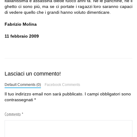
italianissima e assassina diede fuoco anni fa. Né le panchine, né il
ghetto ci sono più, ma se ci portate i ragazzi loro saranno capaci
di vedere quello che i grandi hanno voluto dimenticare.
Fabrizio Molina
11 febbraio 2009
Lasciaci un commento!
Default Comments (0)
Facebook Comments
Il tuo indirizzo email non sarà pubblicato.
I campi obbligatori sono
contrassegnati
*
Commento
*