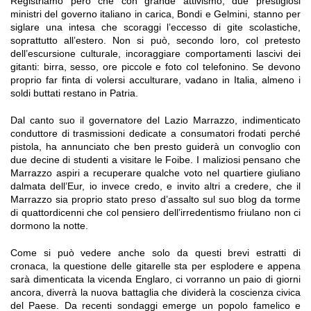
Registriamo però che con grande attivismo, due prestigiosi
ministri del governo italiano in carica, Bondi e Gelmini, stanno per
siglare una intesa che scoraggi l’eccesso di gite scolastiche,
soprattutto all’estero. Non si può, secondo loro, col pretesto
dell’escursione culturale, incoraggiare comportamenti lascivi dei
gitanti: birra, sesso, ore piccole e foto col telefonino. Se devono
proprio far finta di volersi acculturare, vadano in Italia, almeno i
soldi buttati restano in Patria.
Dal canto suo il governatore del Lazio Marrazzo, indimenticato
conduttore di trasmissioni dedicate a consumatori frodati perché
pistola, ha annunciato che ben presto guiderà un convoglio con
due decine di studenti a visitare le Foibe. I maliziosi pensano che
Marrazzo aspiri a recuperare qualche voto nel quartiere giuliano
dalmata dell’Eur, io invece credo, e invito altri a credere, che il
Marrazzo sia proprio stato preso d’assalto sul suo blog da torme
di quattordicenni che col pensiero dell’irredentismo friulano non ci
dormono la notte.
Come si può vedere anche solo da questi brevi estratti di
cronaca, la questione delle gitarelle sta per esplodere e appena
sarà dimenticata la vicenda Englaro, ci vorranno un paio di giorni
ancora, diverrà la nuova battaglia che dividerà la coscienza civica
del Paese. Da recenti sondaggi emerge un popolo famelico e