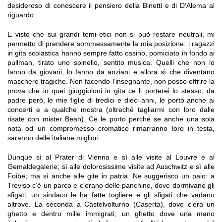
desideroso di conoscere il pensiero della Binetti e di D’Alema al
riguardo.
E visto che sui grandi temi etici non si può restare neutrali, mi
permetto di prendere sommessamente la mia posizione: i ragazzi
in gita scolastica hanno sempre fatto casino, pomiciato in fondo ai
pullman, tirato uno spinello, sentito musica. Quelli che non lo
fanno da giovani, lo fanno da anziani e allora sì che diventano
maschere tragiche. Non facendo l’insegnante, non posso offrire la
prova che io quei giuggioloni in gita ce li porterei lo stesso; da
padre però, le mie figlie di tredici e dieci anni, le porto anche ai
concerti e a qualche mostra (oltreché tagliarmi con loro dalle
risate con mister Bean). Ce le porto perché se anche una sola
nota od un compromesso cromatico rimarranno loro in testa,
saranno delle italiane migliori.
Dunque sì al Prater di Vienna e sì alle visite al Louvre e al
Gemaldegalerie; sì alle dolorosissime visite ad Auschwitz e sì alle
Foibe; ma sì anche alle gite in patria. Ne suggerisco un paio: a
Treviso c’è un parco e c’erano delle panchine, dove dormivano gli
sfigati, un sindaco le ha fatte togliere e gli sfigati che vadano
altrove. La seconda a Castelvolturno (Caserta), dove c’era un
ghetto e dentro mille immigrati; un ghetto dove una mano