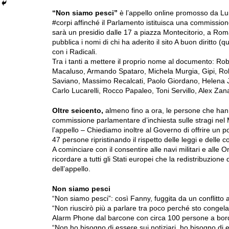
“Non siamo pesci”
è l’appello online promosso da Luig
#corpi affinché il Parlamento istituisca una commission
sarà un presidio dalle 17 a piazza Montecitorio, a Ro
pubblica i nomi di chi ha aderito il sito A buon diritto (q
con i Radicali.
Tra i tanti a mettere il proprio nome al documento: R
Macaluso, Armando Spataro, Michela Murgia, Gipi, Rob
Saviano, Massimo Recalcati, Paolo Giordano, Helena J
Carlo Lucarelli, Rocco Papaleo, Toni Servillo, Alex 
Oltre seicento,
almeno fino a ora, le persone che hann
commissione parlamentare d’inchiesta sulle stragi nel M
l’appello – Chiediamo inoltre al Governo di offrire un p
47 persone ripristinando il rispetto delle leggi e delle c
A cominciare con il consentire alle navi militari e alle 
ricordare a tutti gli Stati europei che la redistribuzione 
dell’appello.
Non siamo pesci
“Non siamo pesci”: così Fanny, fuggita da un conflitto
“Non riuscirò più a parlare tra poco perché sto congela
Alarm Phone dal barcone con circa 100 persone a bord
“Non ho bisogno di essere sui notiziari, ho bisogno di 