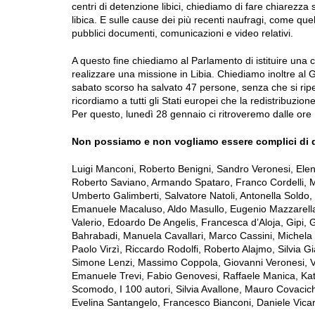
centri di detenzione libici, chiediamo di fare chiarezza
libica. E sulle cause dei più recenti naufragi, come qu
pubblici documenti, comunicazioni e video relativi.
A questo fine chiediamo al Parlamento di istituire una 
realizzare una missione in Libia. Chiediamo inoltre al G
sabato scorso ha salvato 47 persone, senza che si ripe
ricordiamo a tutti gli Stati europei che la redistribuzion
Per questo, lunedì 28 gennaio ci ritroveremo dalle ore
Non possiamo e non vogliamo essere complici di q
Luigi Manconi, Roberto Benigni, Sandro Veronesi, Ele
Roberto Saviano, Armando Spataro, Franco Cordelli, 
Umberto Galimberti, Salvatore Natoli, Antonella Soldo,
Emanuele Macaluso, Aldo Masullo, Eugenio Mazzarella,
Valerio, Edoardo De Angelis, Francesca d’Aloja, Gipi,
Bahrabadi, Manuela Cavallari, Marco Cassini, Michela 
Paolo Virzì, Riccardo Rodolfi, Roberto Alajmo, Silvia G
Simone Lenzi, Massimo Coppola, Giovanni Veronesi, Val
Emanuele Trevi, Fabio Genovesi, Raffaele Manica, Kati
Scomodo, I 100 autori, Silvia Avallone, Mauro Covacic
Evelina Santangelo, Francesco Bianconi, Daniele Vicar