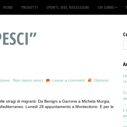
HOME
PROGETTI
SPUNTI, IDEE, RIFLESSIONI
CHI SIAMO
ESCI”
C
Ar
Un
zione
,
Non siamo pesci
Leave a comment
Opinioni
cr
Co
de
 sulle stragi di migranti. Da Benigni a Garrone a Michela Murgia,
 Mediterraneo. Lunedì 28 appuntamento a Montecitorio. E per le
L’
pe