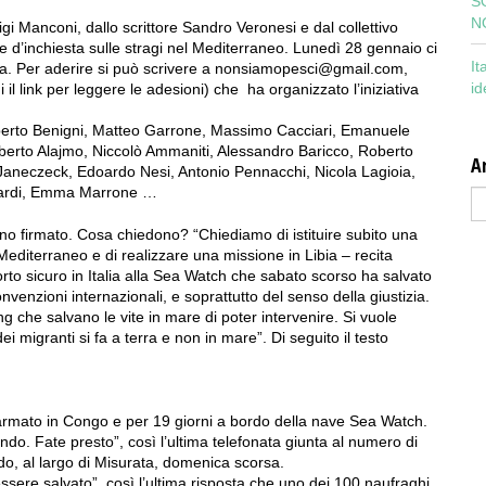
S
N
i Manconi, dallo scrittore Sandro Veronesi e dal collettivo
e d’inchiesta sulle stragi nel Mediterraneo. Lunedì 28 gennaio ci
It
ma. Per aderire si può scrivere a nonsiamopesci@gmail.com,
id
ui il link per leggere le adesioni) che ha organizzato l’iniziativa
oberto Benigni, Matteo Garrone, Massimo Cacciari, Emanuele
erto Alajmo, Niccolò Ammaniti, Alessandro Baricco, Roberto
Ar
aneczeck, Edoardo Nesi, Antonio Pennacchi, Nicola Lagioia,
Zanardi, Emma Marrone …
Ar
o firmato. Cosa chiedono? “Chiediamo di istituire subito una
editerraneo e di realizzare una missione in Libia – recita
orto sicuro in Italia alla Sea Watch che sabato scorso ha salvato
onvenzioni internazionali, e soprattutto del senso della giustizia.
Ong che salvano le vite in mare di poter intervenire. Si vuole
dei migranti si fa a terra e non in mare”. Di seguito il testo
 armato in Congo e per 19 giorni a bordo della nave Sea Watch.
ndo. Fate presto”, così l’ultima telefonata giunta al numero di
o, al largo di Misurata, domenica scorsa.
essere salvato”, così l’ultima risposta che uno dei 100 naufraghi