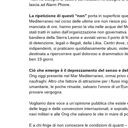
lascia ad Alarm Phone.
La ripetizione di questi “non”
porta in superficie qu
Mediterraneo nel corso delle ultime ore non riesce più a
manciata di ore, hanno perso la vita nelle acque del M
stati tratti in salvo dall’organizzazione non governativ
bandiera della Sierra Leone e avviati verso il porto di 
di detenzione, legali o illegali, della Libia. Centri dove
indipendenti, si praticano quotidianamente abusi, viole
destinata a ripercorrere quel doloroso e drammatico iti
ben 19 giorni.
Ciò che emerge è il deprezzamento del senso e del 
Ong oggi presente nel Mar Mediterraneo, ormai privo di 
naufraghi. Altro che fattore di attrazione per i flussi migr
umanitarie, le poche rimaste, salvano l’onore di un’Eur
provare vergogna.
Vogliamo dare voce a un’opinione pubblica che esiste e c
delle leggi e delle convenzioni internazionali, e sopratt
navi militari e alle Ong che salvano le vite in mare di po
E a chi finge di non conoscere le condizioni di quanti –