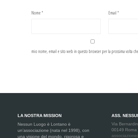
Nome
*
Email
*
mio nome, email e sito web in questo browser per la prossima volta c
LA NOSTRA MISSION
ASS. NESS
Via Bernardi
Nessun Luogo è Lontano è
00149 Roma
un’associazione (nata nel 1998), con
associazione
una visione del mondo, rigorosa e