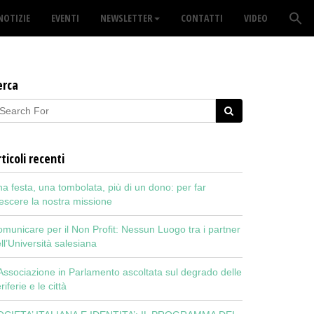
NOTIZIE
EVENTI
NEWSLETTER
CONTATTI
VIDEO
erca
ticoli recenti
a festa, una tombolata, più di un dono: per far
escere la nostra missione
municare per il Non Profit: Nessun Luogo tra i partner
ll’Università salesiana
Associazione in Parlamento ascoltata sul degrado delle
riferie e le città