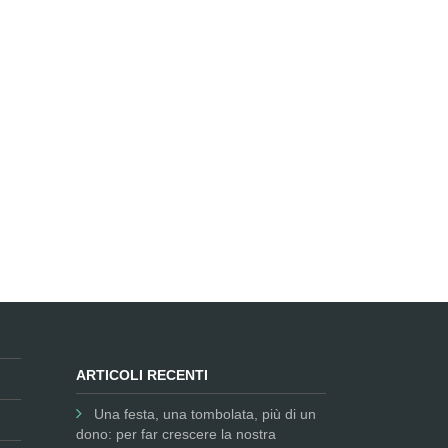
ARTICOLI RECENTI
Una festa, una tombolata, più di un
dono: per far crescere la nostra