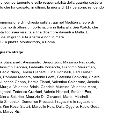
 sul comportamento e sulle responsabilità della guardia costiera
ello che ha causato, in ultimo, la morte di 117 persone, rendendo
commissione di inchiesta sulle stragi nel Mediterraneo e di
overno di offrire un porto sicuro in Italia alla Sea Watch, che
ta l’odissea vissuta a fine dicembre davanti a Malta. E
e dei migranti si fa a terra e non in mare.
 17 a piazza Montecitorio, a Roma.
uesta strage.
na Stancanelli, Alessandro Bergonzoni, Massimo Recalcati,
Massimo Cacciari, Gabriella Bonacchi, Giacomo Marramao,
 Paolo Naso, Teresa Ciabatti, Luca Doninelli, Gad Lerner,
 Romano Madera, Antonio Leotti, Caterina Bonvicini, Chiara
 Giuseppe Genna, Hamid Ziarati, Valentina Calderone, Jasmin
Murgia, Valentina Brinis, Gabriele Muccino, Valentina Moro,
iagnoni, Federica Graziani, Valerio Nicolosi, Stefano Eco,
eria Solarino, Maurizio De Giovanni, Marco Missiroli,
a Smutniak, Domenico Procacci, I ragazzi e le ragazze di
h, Kim Rossi Stuart, Marcello Fois, Dalia Oggero, Fabio Geda,
i, Marco Risi