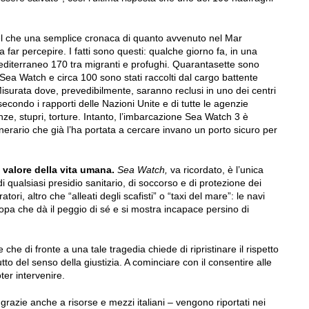
el che una semplice cronaca di quanto avvenuto nel Mar
 far percepire. I fatti sono questi: qualche giorno fa, in una
editerraneo 170 tra migranti e profughi. Quarantasette sono
a Sea Watch e circa 100 sono stati raccolti dal cargo battente
Misurata dove, prevedibilmente, saranno reclusi in uno dei centri
, secondo i rapporti delle Nazioni Unite e di tutte le agenzie
nze, stupri, torture. Intanto, l’imbarcazione Sea Watch 3 è
nerario che già l’ha portata a cercare invano un porto sicuro per
valore della vita umana.
Sea Watch,
va ricordato, è l’unica
qualsiasi presidio sanitario, di soccorso e di protezione dei
atori, altro che “alleati degli scafisti” o “taxi del mare”: le navi
opa che dà il peggio di sé e si mostra incapace persino di
he di fronte a una tale tragedia chiede di ripristinare il rispetto
utto del senso della giustizia. A cominciare con il consentire alle
ter intervenire.
 grazie anche a risorse e mezzi italiani – vengono riportati nei