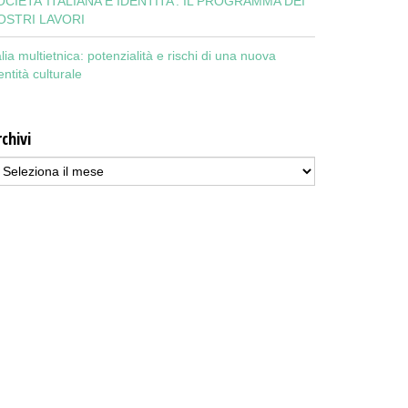
OCIETA’ ITALIANA E IDENTITA’: IL PROGRAMMA DEI
OSTRI LAVORI
alia multietnica: potenzialità e rischi di una nuova
entità culturale
chivi
chivi