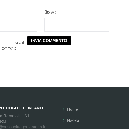
Sito web
Salva il
he commento.
UN LUOGO È LONTANO
Home
no Ramazzini, 31
Notizie
 RM
@nessunluogoelontano.it