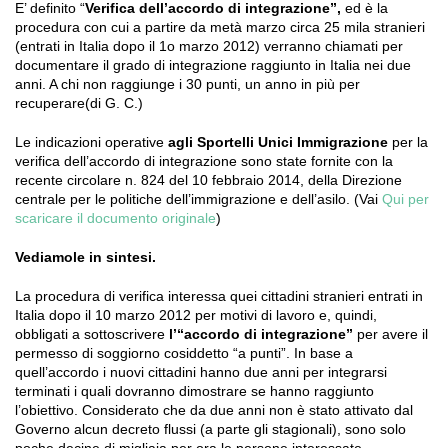
E’ definito “
Verifica dell’accordo di integrazione”,
ed è la
procedura con cui a partire da metà marzo circa 25 mila stranieri
(entrati in Italia dopo il 1o marzo 2012) verranno chiamati per
documentare il grado di integrazione raggiunto in Italia nei due
anni. A chi non raggiunge i 30 punti, un anno in più per
recuperare(di G. C.)
Le indicazioni operative
agli Sportelli Unici Immigrazione
per la
verifica dell’accordo di integrazione sono state fornite con la
recente circolare n. 824 del 10 febbraio 2014, della Direzione
centrale per le politiche dell’immigrazione e dell’asilo. (Vai
Qui per
scaricare il documento originale
)
Vediamole in sintesi.
La procedura di verifica interessa quei cittadini stranieri entrati in
Italia dopo il 10 marzo 2012 per motivi di lavoro e, quindi,
obbligati a sottoscrivere
l’“accordo di integrazione”
per avere il
permesso di soggiorno cosiddetto “a punti”. In base a
quell’accordo i nuovi cittadini hanno due anni per integrarsi
terminati i quali dovranno dimostrare se hanno raggiunto
l’obiettivo. Considerato che da due anni non è stato attivato dal
Governo alcun decreto flussi (a parte gli stagionali), sono solo
poche decine di migliaia per ora le persone interessate