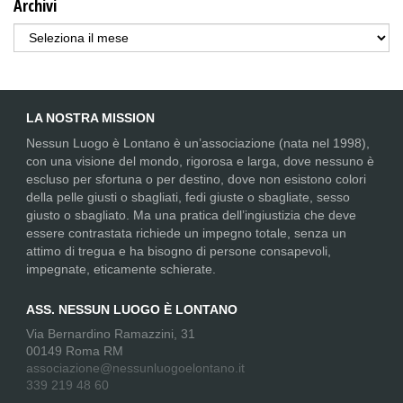
Archivi
Archivi
LA NOSTRA MISSION
Nessun Luogo è Lontano è un’associazione (nata nel 1998),
con una visione del mondo, rigorosa e larga, dove nessuno è
escluso per sfortuna o per destino, dove non esistono colori
della pelle giusti o sbagliati, fedi giuste o sbagliate, sesso
giusto o sbagliato. Ma una pratica dell’ingiustizia che deve
essere contrastata richiede un impegno totale, senza un
attimo di tregua e ha bisogno di persone consapevoli,
impegnate, eticamente schierate.
ASS. NESSUN LUOGO È LONTANO
Via Bernardino Ramazzini, 31
00149 Roma RM
associazione@nessunluogoelontano.it
339 219 48 60