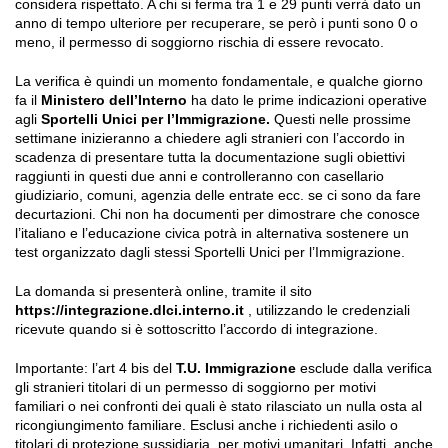
considera rispettato. A chi si ferma tra 1 e 29 punti verrà dato un
anno di tempo ulteriore per recuperare, se però i punti sono 0 o
meno, il permesso di soggiorno rischia di essere revocato.
La verifica è quindi un momento fondamentale, e qualche giorno
fa il
Ministero dell’Interno
ha dato le prime indicazioni operative
agli
Sportelli Unici per l’Immigrazione.
Questi nelle prossime
settimane inizieranno a chiedere agli stranieri con l’accordo in
scadenza di presentare tutta la documentazione sugli obiettivi
raggiunti in questi due anni e controlleranno con casellario
giudiziario, comuni, agenzia delle entrate ecc. se ci sono da fare
decurtazioni. Chi non ha documenti per dimostrare che conosce
l’italiano e l’educazione civica potrà in alternativa sostenere un
test organizzato dagli stessi Sportelli Unici per l’Immigrazione.
La domanda si presenterà online, tramite il sito
https://integrazione.dlci.interno.it
, utilizzando le credenziali
ricevute quando si è sottoscritto l’accordo di integrazione.
Importante: l’art 4 bis del
T.U. Immigrazione
esclude dalla verifica
gli stranieri titolari di un permesso di soggiorno per motivi
familiari o nei confronti dei quali è stato rilasciato un nulla osta al
ricongiungimento familiare. Esclusi anche i richiedenti asilo o
titolari di protezione sussidiaria, per motivi umanitari. Infatti, anche