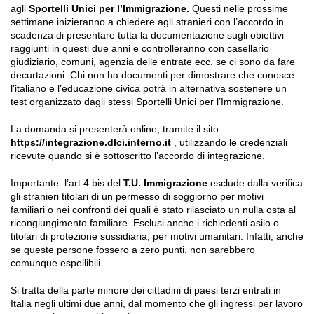
agli
Sportelli Unici per l’Immigrazione.
Questi nelle prossime
settimane inizieranno a chiedere agli stranieri con l’accordo in
scadenza di presentare tutta la documentazione sugli obiettivi
raggiunti in questi due anni e controlleranno con casellario
giudiziario, comuni, agenzia delle entrate ecc. se ci sono da fare
decurtazioni. Chi non ha documenti per dimostrare che conosce
l’italiano e l’educazione civica potrà in alternativa sostenere un
test organizzato dagli stessi Sportelli Unici per l’Immigrazione.
La domanda si presenterà online, tramite il sito
https://integrazione.dlci.interno.it
, utilizzando le credenziali
ricevute quando si è sottoscritto l’accordo di integrazione.
Importante: l’art 4 bis del
T.U. Immigrazione
esclude dalla verifica
gli stranieri titolari di un permesso di soggiorno per motivi
familiari o nei confronti dei quali è stato rilasciato un nulla osta al
ricongiungimento familiare. Esclusi anche i richiedenti asilo o
titolari di protezione sussidiaria, per motivi umanitari. Infatti, anche
se queste persone fossero a zero punti, non sarebbero
comunque espellibili.
Si tratta della parte minore dei cittadini di paesi terzi entrati in
Italia negli ultimi due anni, dal momento che gli ingressi per lavoro