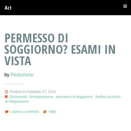
Act
PERMESSO DI
SOGGIORNO? ESAMI IN
VISTA
by
Redazione
Posted on Febbraio 17, 2014
Documenti
,
Immigrazaione
,
permesso di soggiorno
,
Verifica accordo
di integrazione
Leave a comment
I fatti