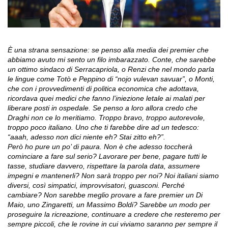
È una strana sensazione: se penso alla media dei premier che
abbiamo avuto mi sento un filo imbarazzato. Conte, che sarebbe
un ottimo sindaco di Serracapriola, o Renzi che nel mondo parla
le lingue come Totò e Peppino di “nojo vulevan savuar”, o Monti,
che con i provvedimenti di politica economica che adottava,
ricordava quei medici che fanno l’iniezione letale ai malati per
liberare posti in ospedale. Se penso a loro allora credo che
Draghi non ce lo meritiamo. Troppo bravo, troppo autorevole,
troppo poco italiano. Uno che ti farebbe dire ad un tedesco:
“aaah, adesso non dici niente eh? Stai zitto eh?”.
Però ho pure un po’ di paura. Non è che adesso toccherà
cominciare a fare sul serio? Lavorare per bene, pagare tutti le
tasse, studiare davvero, rispettare la parola data, assumere
impegni e mantenerli? Non sarà troppo per noi? Noi italiani siamo
diversi, così simpatici, improvvisatori, guasconi. Perché
cambiare? Non sarebbe meglio provare a fare premier un Di
Maio, uno Zingaretti, un Massimo Boldi? Sarebbe un modo per
proseguire la ricreazione, continuare a credere che resteremo per
sempre piccoli, che le rovine in cui viviamo saranno per sempre il