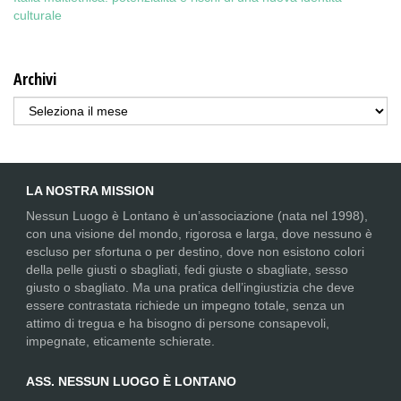
culturale
Archivi
Archivi
LA NOSTRA MISSION
Nessun Luogo è Lontano è un’associazione (nata nel 1998),
con una visione del mondo, rigorosa e larga, dove nessuno è
escluso per sfortuna o per destino, dove non esistono colori
della pelle giusti o sbagliati, fedi giuste o sbagliate, sesso
giusto o sbagliato. Ma una pratica dell’ingiustizia che deve
essere contrastata richiede un impegno totale, senza un
attimo di tregua e ha bisogno di persone consapevoli,
impegnate, eticamente schierate.
ASS. NESSUN LUOGO È LONTANO