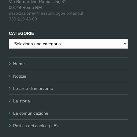
Via Bernardino Ramazzini, 31
00149 Roma RM
associazione@nessunluogoelontano.it
339 219 48 60
CATEGORIE
Categorie
Home
Notizie
Le aree di intervento
La storia
La comunicazione
Politica dei cookie (UE)