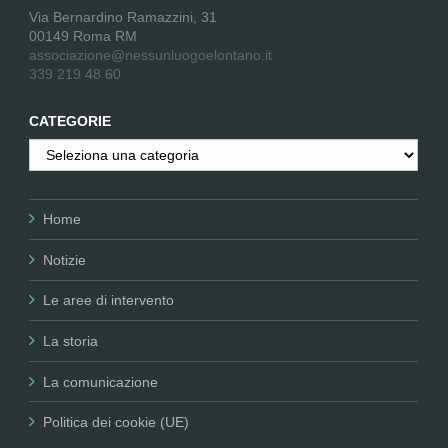
Via Bernardino Ramazzini, 31
00149 Roma RM
associazione@nessunluogoelontano.it
339 219 48 60
CATEGORIE
Categorie
Home
Notizie
Le aree di intervento
La storia
La comunicazione
Politica dei cookie (UE)