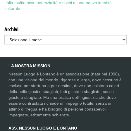
Italia multietnica: potenzialità e rischi di una nuova identità
culturale
Archivi
Archivi
LA NOSTRA MISSION
Nessun Luogo è Lontano è un’associazione (nata nel 1998),
con una visione del mondo, rigorosa e larga, dove nessuno è
escluso per sfortuna o per destino, dove non esistono colori
della pelle giusti o sbagliati, fedi giuste o sbagliate, sesso
giusto o sbagliato. Ma una pratica dell’ingiustizia che deve
essere contrastata richiede un impegno totale, senza un
attimo di tregua e ha bisogno di persone consapevoli,
impegnate, eticamente schierate.
ASS. NESSUN LUOGO È LONTANO