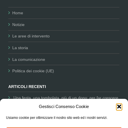
Home
Notizie
Le aree di intervento
La storia
La comunicazione
Politica dei cookie (UE)
ARTICOLI RECENTI
Una festa, una tombolata, più di un dono: per far crescere
la nostra missione
12 Dicembre 2025
Gestisci Consenso Cookie
Comunicare per il Non Profit: Nessun Luogo tra i partner
Usiamo cookie per ottimizzare il nostro sito web ed i nostri servizi.
dell’Università salesiana
11 Dicembre 2025