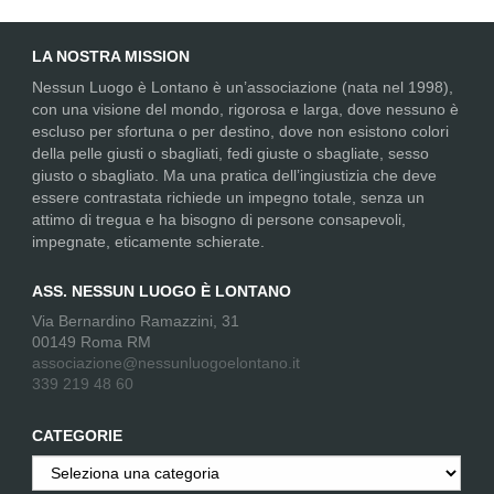
LA NOSTRA MISSION
Nessun Luogo è Lontano è un’associazione (nata nel 1998),
con una visione del mondo, rigorosa e larga, dove nessuno è
escluso per sfortuna o per destino, dove non esistono colori
della pelle giusti o sbagliati, fedi giuste o sbagliate, sesso
giusto o sbagliato. Ma una pratica dell’ingiustizia che deve
essere contrastata richiede un impegno totale, senza un
attimo di tregua e ha bisogno di persone consapevoli,
impegnate, eticamente schierate.
ASS. NESSUN LUOGO È LONTANO
Via Bernardino Ramazzini, 31
00149 Roma RM
associazione@nessunluogoelontano.it
339 219 48 60
CATEGORIE
Categorie