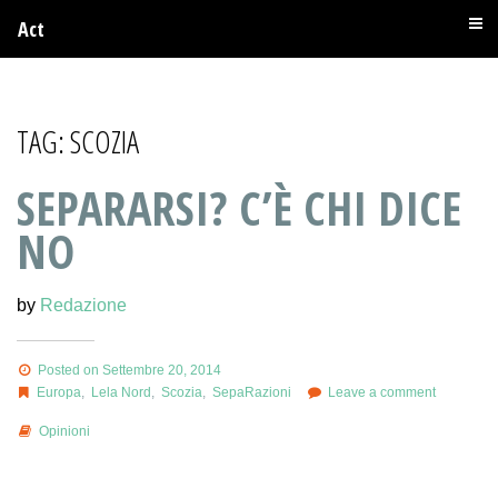
Act
TAG:
SCOZIA
SEPARARSI? C’È CHI DICE
NO
by
Redazione
Posted on Settembre 20, 2014
Europa
,
Lela Nord
,
Scozia
,
SepaRazioni
Leave a comment
Opinioni