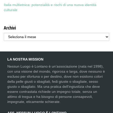
Italia multietnica: potenzialità e rischi di una nuova identità
culturale
Archivi
Archivi
LA NOSTRA MISSION
Nessun Luogo è Lontano è un’associazione (nata nel 1998),
con una visione del mondo, rigorosa e larga, dove nessuno è
escluso per sfortuna o per destino, dove non esistono colori
della pelle giusti o sbagliati, fedi giuste o sbagliate, sesso
giusto o sbagliato. Ma una pratica dell’ingiustizia che deve
essere contrastata richiede un impegno totale, senza un
attimo di tregua e ha bisogno di persone consapevoli,
impegnate, eticamente schierate.
ASS. NESSUN LUOGO È LONTANO