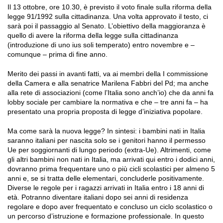
Il 13 ottobre, ore 10.30, è previsto il voto finale sulla riforma della
legge 91/1992 sulla cittadinanza. Una volta approvato il testo, ci
sarà poi il passaggio al Senato. L’obiettivo della maggioranza è
quello di avere la riforma della legge sulla cittadinanza
(introduzione di uno ius soli temperato) entro novembre e –
comunque – prima di fine anno.
Merito dei passi in avanti fatti, va ai membri della I commissione
della Camera e alla senatrice Marilena Fabbri del Pd; ma anche
alla rete di associazioni (come l’Italia sono anch’io) che da anni fa
lobby sociale per cambiare la normativa e che – tre anni fa – ha
presentato una propria proposta di legge d’iniziativa popolare.
Ma come sarà la nuova legge? In sintesi: i bambini nati in Italia
saranno italiani per nascita solo se i genitori hanno il permesso
Ue per soggiornanti di lungo periodo (extra-Ue). Altrimenti, come
gli altri bambini non nati in Italia, ma arrivati qui entro i dodici anni,
dovranno prima frequentare uno o più cicli scolastici per almeno 5
anni e, se si tratta delle elementari, concluderle positivamente.
Diverse le regole per i ragazzi arrivati in Italia entro i 18 anni di
età. Potranno diventare italiani dopo sei anni di residenza
regolare e dopo aver frequentato e concluso un ciclo scolastico o
un percorso d’istruzione e formazione professionale. In questo