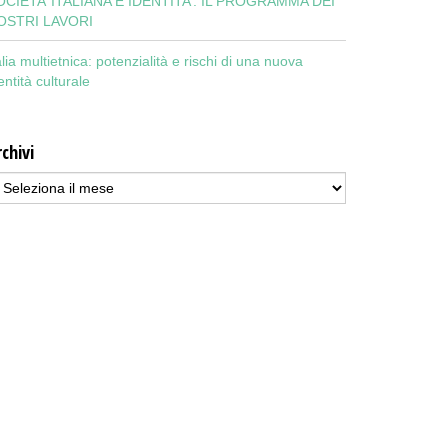
OCIETA’ ITALIANA E IDENTITA’: IL PROGRAMMA DEI
OSTRI LAVORI
alia multietnica: potenzialità e rischi di una nuova
entità culturale
chivi
chivi