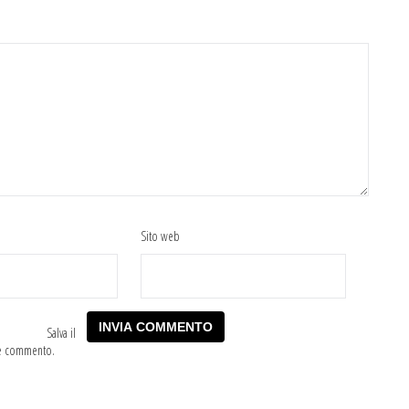
Sito web
Salva il
he commento.