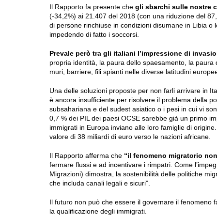
Il Rapporto fa presente che
gli sbarchi sulle nostre 
(-34,2%) ai 21.407 del 2018 (con una riduzione del 87,
di persone rinchiuse in condizioni disumane in Libia o
impedendo di fatto i soccorsi.
Prevale però tra gli italiani l’impressione di invasi
propria identità, la paura dello spaesamento, la paura 
muri, barriere, fili spianti nelle diverse latitudini europe
Una delle soluzioni proposte per non farli arrivare in Ita
è ancora insufficiente per risolvere il problema della po
subsahariana e del sudest asiatico o i pesi in cui vi sono 
0,7 % dei PIL dei paesi OCSE sarebbe già un primo imp
immigrati in Europa inviano alle loro famiglie di origi
valore di 38 miliardi di euro verso le nazioni africane.
Il Rapporto afferma che
“il fenomeno migratorio non
fermare flussi e ad incentivare i rimpatri. Come l’impe
Migrazioni) dimostra, la sostenibilità delle politiche m
che includa canali legali e sicuri”.
Il futuro non può che essere il governare il fenomeno fav
la qualificazione degli immigrati.