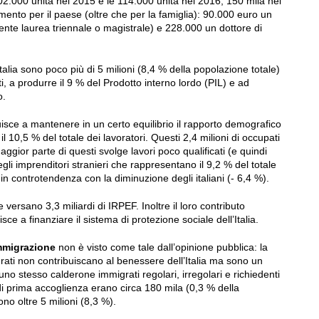
e 102.000 unità nel 2015 e le 114.000 unità nel 2016, 150 mila nel
ento per il paese (oltre che per la famiglia): 90.000 euro un
nte laurea triennale o magistrale) e 228.000 un dottore di
Italia sono poco più di 5 milioni (8,4 % della popolazione totale)
 a produrre il 9 % del Prodotto interno lordo (PIL) e ad
o.
isce a mantenere in un certo equilibrio il rapporto demografico
l 10,5 % del totale dei lavoratori. Questi 2,4 milioni di occupati
gior parte di questi svolge lavori poco qualificati (e quindi
egli imprenditori stranieri che rappresentano il 9,2 % del totale
 in controtendenza con la diminuzione degli italiani (- 6,4 %).
e versano 3,3 miliardi di IRPEF. Inoltre il loro contributo
sce a finanziare il sistema di protezione sociale dell’Italia.
immigrazione
non è visto come tale dall’opinione pubblica: la
igrati non contribuiscano al benessere dell’Italia ma sono un
o stesso calderone immigrati regolari, irregolari e richiedenti
ri di prima accoglienza erano circa 180 mila (0,3 % della
o oltre 5 milioni (8,3 %).