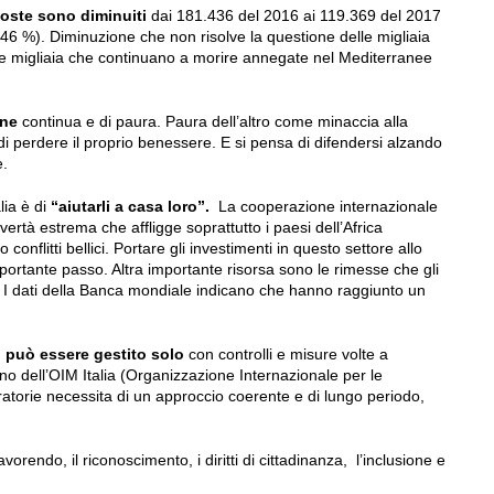
coste sono diminuiti
dai 181.436 del 2016 ai 119.369 del 2017
46 %). Diminuzione che non risolve la questione delle migliaia
 le migliaia che continuano a morire annegate nel Mediterranee
one
continua e di paura. Paura dell’altro come minaccia alla
di perdere il proprio benessere. E si pensa di difendersi alzando
e.
lia è di
“aiutarli a casa loro”.
La cooperazione internazionale
vertà estrema che affligge soprattutto i paesi dell’Africa
conflitti bellici. Portare gli investimenti in questo settore allo
ortante passo. Altra importante risorsa sono le rimesse che gli
ne. I dati della Banca mondiale indicano che hanno raggiunto un
 può essere gestito solo
con controlli e misure volte a
gno dell’OIM Italia (Organizzazione Internazionale per le
igratorie necessita di un approccio coerente e di lungo periodo,
orendo, il riconoscimento, i diritti di cittadinanza, l’inclusione e