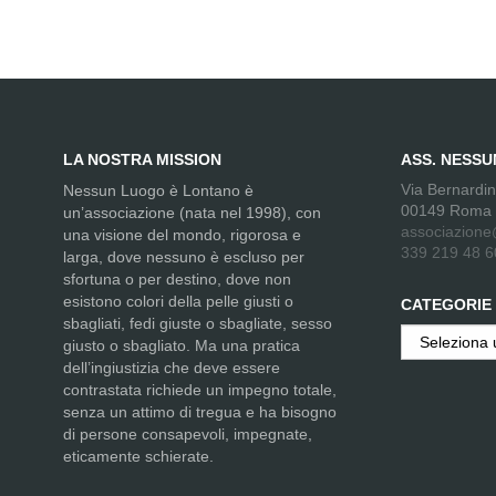
LA NOSTRA MISSION
ASS. NESS
Via Bernardi
Nessun Luogo è Lontano è
00149 Roma
un’associazione (nata nel 1998), con
associazione
una visione del mondo, rigorosa e
339 219 48 6
larga, dove nessuno è escluso per
sfortuna o per destino, dove non
esistono colori della pelle giusti o
CATEGORIE
sbagliati, fedi giuste o sbagliate, sesso
Categorie
giusto o sbagliato. Ma una pratica
dell’ingiustizia che deve essere
contrastata richiede un impegno totale,
senza un attimo di tregua e ha bisogno
di persone consapevoli, impegnate,
eticamente schierate.