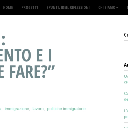
HOME
PROGETTI
SPUNTI, IDEE, RIFLESSIONI
CHI SIAMO
:
C
NTO E I
E FARE?”
Ar
Un
cr
Co
de
a
,
immigrazione
,
lavoro
,
politiche immigratorie
L’
pe