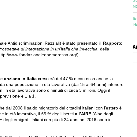
S
N
It
id
ale Antidiscriminazioni Razziali) è stato presentato il
Rapporto
Ar
rospettive di integrazione in un’Italia che invecchia,
della
Ar
. http://www.fondazioneleonemoressa.org/)
e anziana in Italia
crescerà del 47 % e con essa anche la
 da una popolazione in età lavorativa (dai 15 ai 64 anni) inferiore
ni in età lavorativa sono diminuiti di circa 3 milioni. Oggi il
 previsione è 1 a 1.
dal 2008 il saldo migratorio dei cittadini italiani con l’estero è
 in età lavorativa, il 65 % degli iscritti
all’AIRE
(Albo degli
31 % degli emigrati italiani con più di 24 anni nel 2016 sono in