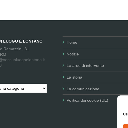
UN LUOGO È LONTANO
Home
no Ramazzini, 31
Notizie
 RM
@nessunluogoelontano.it
0
Le aree di intervento
La storia
La comunicazione
Politica dei cookie (UE)
Usi