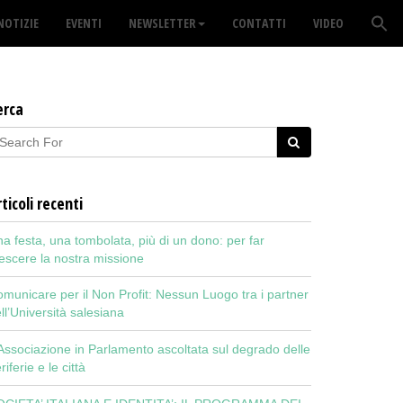
NOTIZIE
EVENTI
NEWSLETTER
CONTATTI
VIDEO
erca
ticoli recenti
a festa, una tombolata, più di un dono: per far
escere la nostra missione
municare per il Non Profit: Nessun Luogo tra i partner
ll’Università salesiana
Associazione in Parlamento ascoltata sul degrado delle
riferie e le città