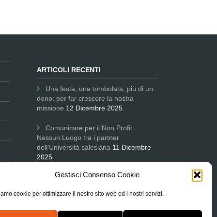
ARTICOLI RECENTI
Una festa, una tombolata, più di un
dono: per far crescere la nostra
missione
12 Dicembre 2025
Comunicare per il Non Profit:
Nessun Luogo tra i partner
dell’Università salesiana
11 Dicembre
2025
Gestisci Consenso Cookie
L’Associazione in Parlamento
ascoltata sul degrado delle periferie e
amo cookie per ottimizzare il nostro sito web ed i nostri servizi.
le città
9 Ottobre 2025