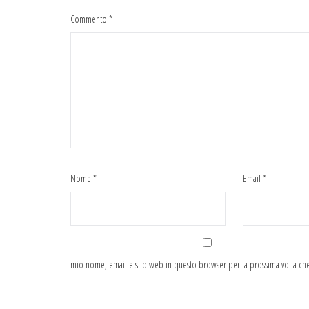
Commento
*
Nome
*
Email
*
mio nome, email e sito web in questo browser per la prossima volta c