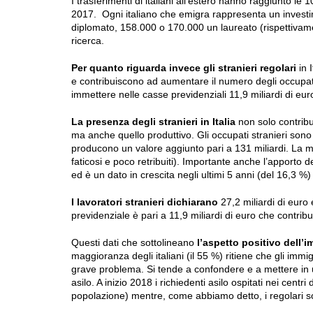
I trasferimenti di italiani all’estero hanno raggiunto l
2017. Ogni italiano che emigra rappresenta un investim
diplomato, 158.000 o 170.000 un laureato (rispettivame
ricerca.
Per quanto riguarda invece gli stranieri regolari
in 
e contribuiscono ad aumentare il numero degli occupati,
immettere nelle casse previdenziali 11,9 miliardi di eur
La presenza degli stranieri in Italia
non solo contribu
ma anche quello produttivo. Gli occupati stranieri sono i
producono un valore aggiunto pari a 131 miliardi. La mag
faticosi e poco retribuiti). Importante anche l’apporto d
ed è un dato in crescita negli ultimi 5 anni (del 16,3 %)
I lavoratori stranieri dichiarano
27,2 miliardi di euro 
previdenziale è pari a 11,9 miliardi di euro che contribui
Questi dati che sottolineano
l’aspetto positivo dell’
maggioranza degli italiani (il 55 %) ritiene che gli imm
grave problema. Si tende a confondere e a mettere in un
asilo. A inizio 2018 i richiedenti asilo ospitati nei cent
popolazione) mentre, come abbiamo detto, i regolari son