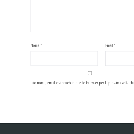
Nome
*
Email
*
mio nome, email e sito web in questo browser per la prossima volta c