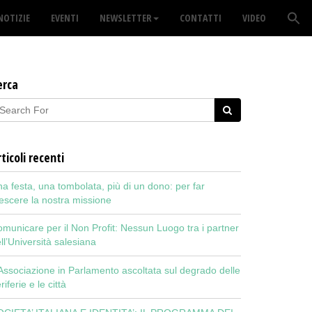
NOTIZIE
EVENTI
NEWSLETTER
CONTATTI
VIDEO
erca
ticoli recenti
a festa, una tombolata, più di un dono: per far
escere la nostra missione
municare per il Non Profit: Nessun Luogo tra i partner
ll’Università salesiana
Associazione in Parlamento ascoltata sul degrado delle
riferie e le città