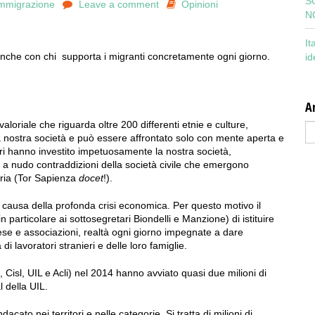
S
immigrazione
Leave a comment
Opinioni
N
It
anche con chi supporta i migranti concretamente ogni giorno.
id
Ar
loriale che riguarda oltre 200 differenti etnie e culture,
Ar
a nostra società e può essere affrontato solo con mente aperta e
atori hanno investito impetuosamente la nostra società,
a nudo contraddizioni della società civile che emergono
oria (Tor Sapienza
docet
!).
causa della profonda crisi economica. Per questo motivo il
particolare ai sottosegretari Biondelli e Manzione) di istituire
se e associazioni, realtà ogni giorno impegnate a dare
di lavoratori stranieri e delle loro famiglie.
, Cisl, UIL e Acli) nel 2014 hanno avviato quasi due milioni di
l della UIL.
dacato nei territori e nelle categorie. Si tratta di milioni di