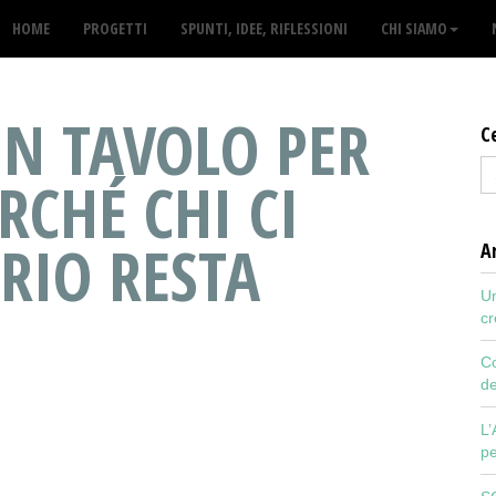
HOME
PROGETTI
SPUNTI, IDEE, RIFLESSIONI
CHI SIAMO
UN TAVOLO PER
C
RCHÉ CHI CI
RIO RESTA
Ar
Un
cr
Co
de
L’
pe