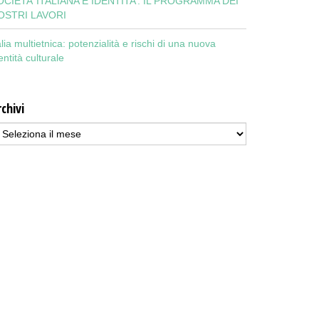
OCIETA’ ITALIANA E IDENTITA’: IL PROGRAMMA DEI
OSTRI LAVORI
alia multietnica: potenzialità e rischi di una nuova
entità culturale
chivi
chivi