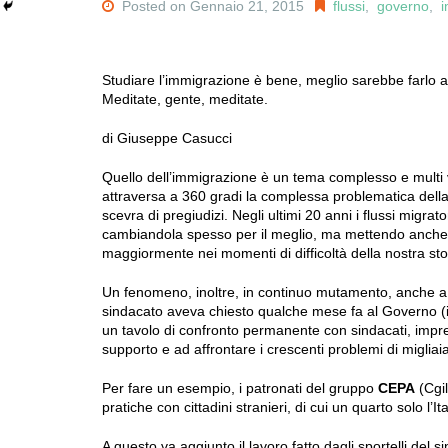
Posted on Gennaio 21, 2015
flussi
,
governo
,
Studiare l’immigrazione è bene, meglio sarebbe farlo 
Meditate, gente, meditate.
di Giuseppe Casucci
Quello dell’immigrazione è un tema complesso e multi va
attraversa a 360 gradi la complessa problematica dell
scevra di pregiudizi. Negli ultimi 20 anni i flussi migr
cambiandola spesso per il meglio, ma mettendo anche 
maggiormente nei momenti di difficoltà della nostra st
Un fenomeno, inoltre, in continuo mutamento, anche a 
sindacato aveva chiesto qualche mese fa al Governo (in 
un tavolo di confronto permanente con sindacati, impre
supporto e ad affrontare i crescenti problemi di migliaia 
Per fare un esempio, i patronati del gruppo
CEPA
(Cgil
pratiche con cittadini stranieri, di cui un quarto solo l’Ita
A questo va aggiunto il lavoro fatto dagli sportelli del sin