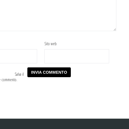
Sito web
Salva il
he commento.