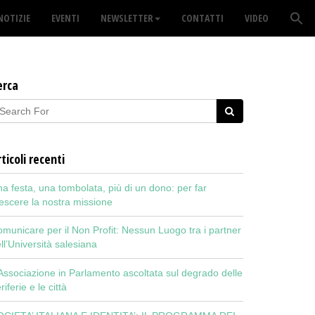
NOTIZIE
EVENTI
NEWSLETTER
CONTATTI
VIDEO
erca
ticoli recenti
a festa, una tombolata, più di un dono: per far
escere la nostra missione
municare per il Non Profit: Nessun Luogo tra i partner
ll’Università salesiana
Associazione in Parlamento ascoltata sul degrado delle
riferie e le città