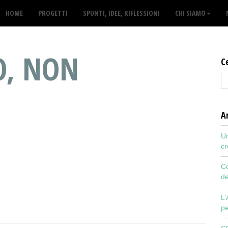
HOME
PROGETTI
SPUNTI, IDEE, RIFLESSIONI
CHI SIAMO
O, NON
C
Ar
Un
cr
Co
de
L’
pe