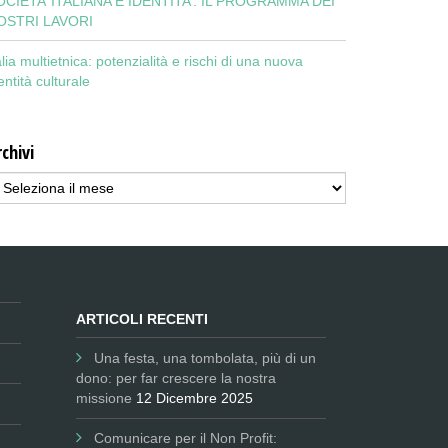
OCIETA’ ITALIANA E IDENTITA’: IL PROGRAMMA DEI
OSTRI LAVORI
alia multietnica: potenzialità e rischi di una nuova
entità culturale
chivi
chivi
ARTICOLI RECENTI
Una festa, una tombolata, più di un
dono: per far crescere la nostra
missione
12 Dicembre 2025
Comunicare per il Non Profit: