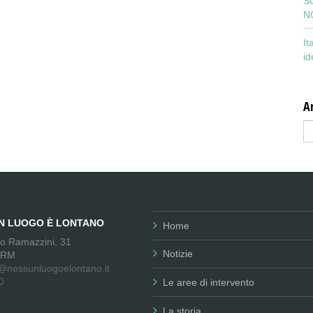
S
N
It
id
Ar
Ar
UN LUOGO È LONTANO
Home
no Ramazzini, 31
Notizie
 RM
@nessunluogoelontano.it
0
Le aree di intervento
La storia