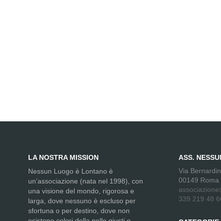
LA NOSTRA MISSION
ASS. NESS
Via Bernardi
Nessun Luogo è Lontano è
00149 Roma
un’associazione (nata nel 1998), con
associazione
una visione del mondo, rigorosa e
339 219 48 6
larga, dove nessuno è escluso per
sfortuna o per destino, dove non
esistono colori della pelle giusti o