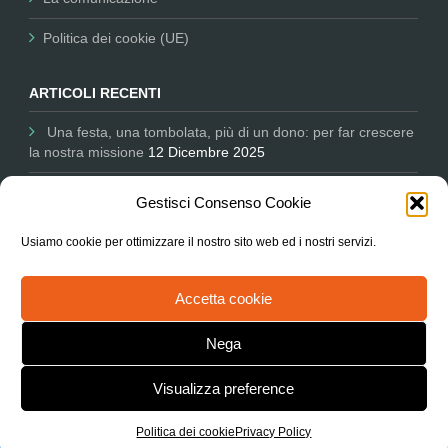
Politica dei cookie (UE)
ARTICOLI RECENTI
Una festa, una tombolata, più di un dono: per far crescere
la nostra missione
12 Dicembre 2025
Comunicare per il Non Profit: Nessun Luogo tra i partner
Gestisci Consenso Cookie
dell’Università salesiana
11 Dicembre 2025
Usiamo cookie per ottimizzare il nostro sito web ed i nostri servizi.
L’Associazione in Parlamento ascoltata sul degrado delle
periferie e le città
9 Ottobre 2025
Accetta cookie
Nega
Copyright 2020.KlbTheme . All rights reserved
Visualizza preference
旺商聊
旺商聊
旺商聊
QuickQ
汽水音乐
Politica dei cookie
Privacy Policy