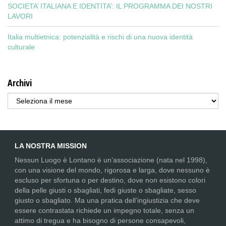
SOCIETA’ ITALIANA E IDENTITA’: IL PROGRAMMA DEI NOSTRI
LAVORI
Italia multietnica: potenzialità e rischi di una nuova identità
culturale
Archivi
Archivi
LA NOSTRA MISSION
Nessun Luogo è Lontano è un’associazione (nata nel 1998),
con una visione del mondo, rigorosa e larga, dove nessuno è
escluso per sfortuna o per destino, dove non esistono colori
della pelle giusti o sbagliati, fedi giuste o sbagliate, sesso
giusto o sbagliato. Ma una pratica dell’ingiustizia che deve
essere contrastata richiede un impegno totale, senza un
attimo di tregua e ha bisogno di persone consapevoli,