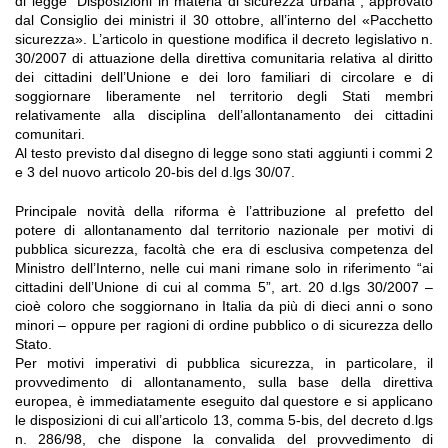
di legge “Disposizioni in materia di sicurezza urbana”, approvato
dal Consiglio dei ministri il 30 ottobre, all’interno del «Pacchetto
sicurezza». L’articolo in questione modifica il decreto legislativo n.
30/2007 di attuazione della direttiva comunitaria relativa al diritto
dei cittadini dell’Unione e dei loro familiari di circolare e di
soggiornare liberamente nel territorio degli Stati membri
relativamente alla disciplina dell’allontanamento dei cittadini
comunitari.
Al testo previsto dal disegno di legge sono stati aggiunti i commi 2
e 3 del nuovo articolo 20-bis del d.lgs 30/07.
Principale novità della riforma è l’attribuzione al prefetto del
potere di allontanamento dal territorio nazionale per motivi di
pubblica sicurezza, facoltà che era di esclusiva competenza del
Ministro dell’Interno, nelle cui mani rimane solo in riferimento “ai
cittadini dell’Unione di cui al comma 5”, art. 20 d.lgs 30/2007 –
cioè coloro che soggiornano in Italia da più di dieci anni o sono
minori – oppure per ragioni di ordine pubblico o di sicurezza dello
Stato.
Per motivi imperativi di pubblica sicurezza, in particolare, il
provvedimento di allontanamento, sulla base della direttiva
europea, è immediatamente eseguito dal questore e si applicano
le disposizioni di cui all’articolo 13, comma 5-bis, del decreto d.lgs
n. 286/98, che dispone la convalida del provvedimento di