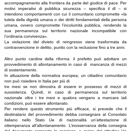
accompagnamento alla frontiera da parte del giudice di pace. Per
motivi imperativi di pubblica sicurezza – specifica il dl – si
intendono comportamenti con cui il comunitario compromette «la
tutela della dignità umana o dei diritti fondamentali della persona
umana, ovvero compromette l’incolumità pubblica, rendendo la
sua permanenza sul territorio nazionale incompatibile con
l’ordinaria convivenza».
La violazione del divieto di reingresso viene trasformata da
contravvenzione in delitto, punito con la reclusione fino a tre anni.
Altro punto cardine della riforma: il prefetto può adottare un
provvedimento di allontanamento in caso di mancanza di mezzi
di sostentamento.
In attuazione della normativa europea, un cittadino comunitario
non può risiedere in Italia per più di
tre mesi se non dimostra di essere in possesso di mezzi di
sussistenza. Quindi, in caso di permanenza sul territorio
nazionale oltre i tre mesi e qualora vengano a mancare tali
condizioni, può essere allontanato.
Per rendere questo strumento più efficace, si prevede che il
destinatario del provvedimento debba consegnare al Consolato
italiano nello Stato Ue di nazionalità un’attestazione di
ottemperanza all’allontanamento. L’inosservanza della consegna
del documento comporta la sanzione, a carico del cittadino Ue