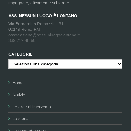
impegnate, eticamente schierate.
ASS. NESSUN LUOGO È LONTANO
Via Bernardino Ramazzini, 31
00149 Roma RM
associazione@nessunluogoelontano.it
339 219 48 60
CATEGORIE
Categorie
Home
Notizie
Le aree di intervento
La storia
La comunicazione