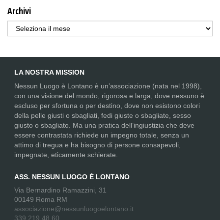
Archivi
Archivi
LA NOSTRA MISSION
Nessun Luogo è Lontano è un’associazione (nata nel 1998),
con una visione del mondo, rigorosa e larga, dove nessuno è
escluso per sfortuna o per destino, dove non esistono colori
della pelle giusti o sbagliati, fedi giuste o sbagliate, sesso
giusto o sbagliato. Ma una pratica dell’ingiustizia che deve
essere contrastata richiede un impegno totale, senza un
attimo di tregua e ha bisogno di persone consapevoli,
impegnate, eticamente schierate.
ASS. NESSUN LUOGO È LONTANO
Via Bernardino Ramazzini, 31
00149 Roma RM
associazione@nessunluogoelontano.it
339 219 48 60