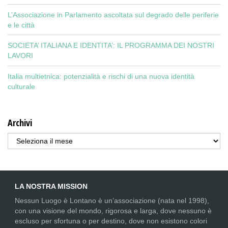
L’Associazione in Parlamento ascoltata sul degrado delle periferie
e le città
SOCIETA’ ITALIANA E IDENTITA’: IL PROGRAMMA DEI NOSTRI
LAVORI
Italia multietnica: potenzialità e rischi di una nuova identità
culturale
Archivi
Archivi
LA NOSTRA MISSION
Nessun Luogo è Lontano è un’associazione (nata nel 1998),
con una visione del mondo, rigorosa e larga, dove nessuno è
escluso per sfortuna o per destino, dove non esistono colori