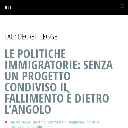
Act
TAG:
DECRETI LEGGE
LE POLITICHE
IMMIGRATORIE: SENZA
UN PROGETTO
CONDIVISO IL
FALLIMENTO È DIETRO
L’ANGOLO
Decreti legge
,
governo
,
permesso di soggiorno
,
politiche
immigratorie
,
sindacato