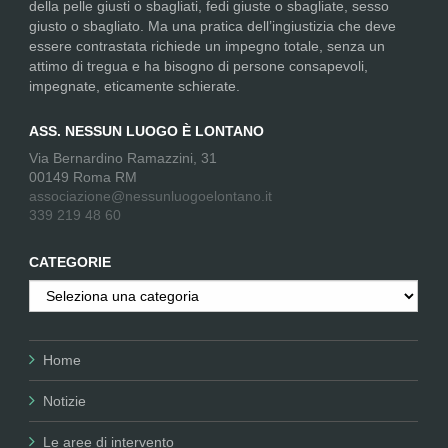
della pelle giusti o sbagliati, fedi giuste o sbagliate, sesso
giusto o sbagliato. Ma una pratica dell’ingiustizia che deve
essere contrastata richiede un impegno totale, senza un
attimo di tregua e ha bisogno di persone consapevoli,
impegnate, eticamente schierate.
ASS. NESSUN LUOGO È LONTANO
Via Bernardino Ramazzini, 31
00149 Roma RM
associazione@nessunluogoelontano.it
339 219 48 60
CATEGORIE
Categorie
Home
Notizie
Le aree di intervento