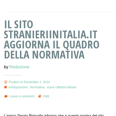
IL SITO
STRANIERIINITALIA.IT
AGGIORNA IL QUADRO
DELLA NORMATIVA
by
Redazione
Posted on Novembre 3, 2014
immigrazione
,
Normativa
,
nuovi cittadini italiani
Leave a comment
I fatti
L’amico Sergio Briguglio informa che a questa pagina del sito