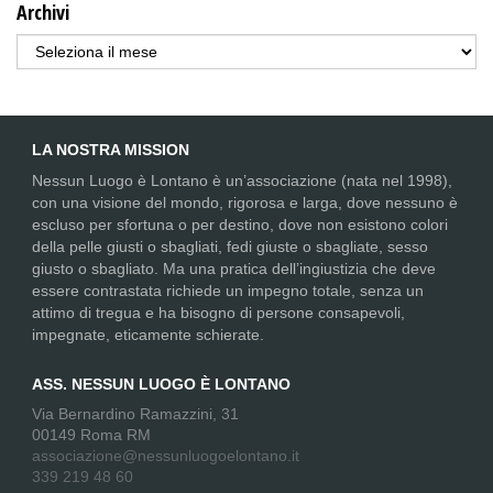
Archivi
Archivi
LA NOSTRA MISSION
Nessun Luogo è Lontano è un’associazione (nata nel 1998),
con una visione del mondo, rigorosa e larga, dove nessuno è
escluso per sfortuna o per destino, dove non esistono colori
della pelle giusti o sbagliati, fedi giuste o sbagliate, sesso
giusto o sbagliato. Ma una pratica dell’ingiustizia che deve
essere contrastata richiede un impegno totale, senza un
attimo di tregua e ha bisogno di persone consapevoli,
impegnate, eticamente schierate.
ASS. NESSUN LUOGO È LONTANO
Via Bernardino Ramazzini, 31
00149 Roma RM
associazione@nessunluogoelontano.it
339 219 48 60