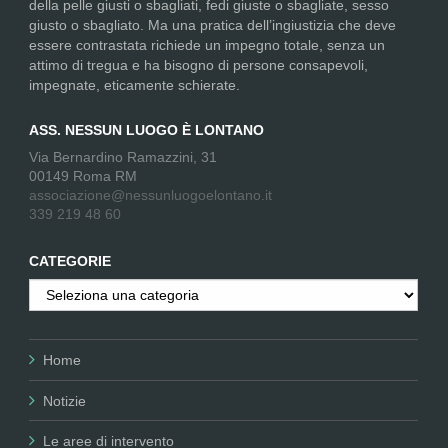
della pelle giusti o sbagliati, fedi giuste o sbagliate, sesso
giusto o sbagliato. Ma una pratica dell’ingiustizia che deve
essere contrastata richiede un impegno totale, senza un
attimo di tregua e ha bisogno di persone consapevoli,
impegnate, eticamente schierate.
ASS. NESSUN LUOGO È LONTANO
Via Bernardino Ramazzini, 31
00149 Roma RM
associazione@nessunluogoelontano.it
339 219 48 60
CATEGORIE
Categorie
Home
Notizie
Le aree di intervento