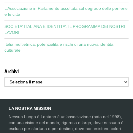
L’Associazione in Parlamento ascoltata sul degrado delle periferie
e le città
SOCIETA’ ITALIANA E IDENTITA’: IL PROGRAMMA DEI NOSTRI
LAVORI
Italia multietnica: potenzialità e rischi di una nuova identità
culturale
Archivi
Archivi
LA NOSTRA MISSION
Nessun Luogo è Lontano è un’associazione (nata nel 1998),
con una visione del mondo, rigorosa e larga, dove nessuno è
escluso per sfortuna o per destino, dove non esistono colori