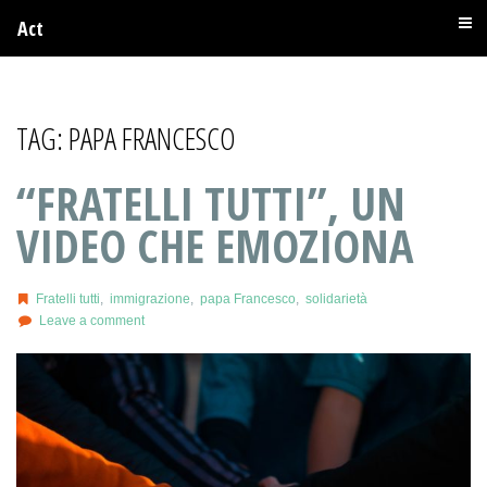
Act
TAG:
PAPA FRANCESCO
“FRATELLI TUTTI”, UN
VIDEO CHE EMOZIONA
Fratelli tutti
,
immigrazione
,
papa Francesco
,
solidarietà
Leave a comment