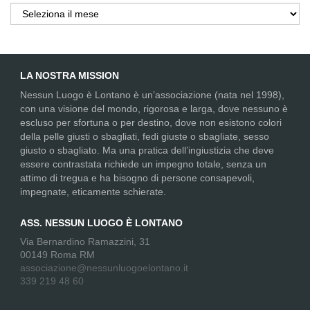
Archivi
LA NOSTRA MISSION
Nessun Luogo è Lontano è un’associazione (nata nel 1998),
con una visione del mondo, rigorosa e larga, dove nessuno è
escluso per sfortuna o per destino, dove non esistono colori
della pelle giusti o sbagliati, fedi giuste o sbagliate, sesso
giusto o sbagliato. Ma una pratica dell’ingiustizia che deve
essere contrastata richiede un impegno totale, senza un
attimo di tregua e ha bisogno di persone consapevoli,
impegnate, eticamente schierate.
ASS. NESSUN LUOGO È LONTANO
Via Bernardino Ramazzini, 31
00149 Roma RM
associazione@nessunluogoelontano.it
339 219 48 60