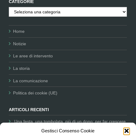
CATEGORIE
Categorie
Home
Notizie
Le aree di intervento
La storia
La comunicazione
Politica dei cookie (UE)
ARTICOLI RECENTI
Una festa, una tombolata, più di un dono: per far crescere
la nostra missione
12 Dicembre 2025
Gestisci Consenso Cookie