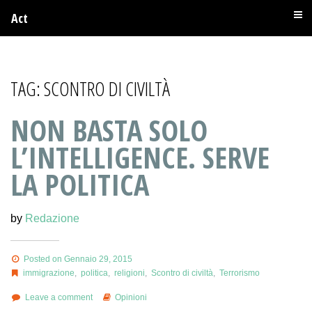
Act
TAG:
SCONTRO DI CIVILTÀ
NON BASTA SOLO
L’INTELLIGENCE. SERVE
LA POLITICA
by
Redazione
Posted on Gennaio 29, 2015
immigrazione
,
politica
,
religioni
,
Scontro di civiltà
,
Terrorismo
Leave a comment
Opinioni