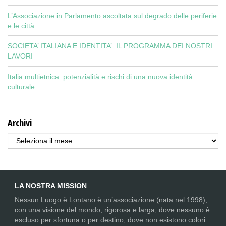
L’Associazione in Parlamento ascoltata sul degrado delle periferie
e le città
SOCIETA’ ITALIANA E IDENTITA’: IL PROGRAMMA DEI NOSTRI
LAVORI
Italia multietnica: potenzialità e rischi di una nuova identità
culturale
Archivi
Archivi
LA NOSTRA MISSION
Nessun Luogo è Lontano è un’associazione (nata nel 1998),
con una visione del mondo, rigorosa e larga, dove nessuno è
escluso per sfortuna o per destino, dove non esistono colori