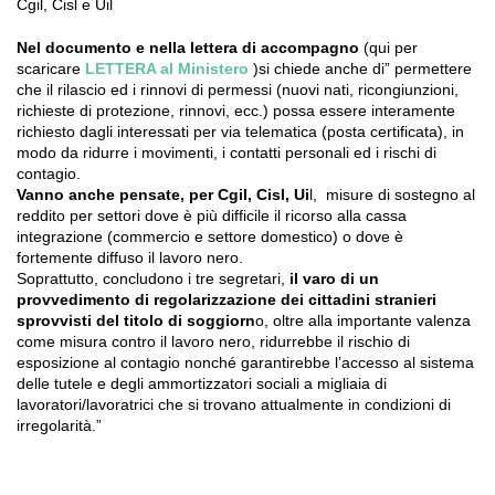
Cgil, Cisl e Uil
Nel documento e nella lettera di accompagno
(qui per
scaricare
LETTERA al Ministero
)si chiede anche di” permettere
che il rilascio ed i rinnovi di permessi (nuovi nati, ricongiunzioni,
richieste di protezione, rinnovi, ecc.) possa essere interamente
richiesto dagli interessati per via telematica (posta certificata), in
modo da ridurre i movimenti, i contatti personali ed i rischi di
contagio.
Vanno anche pensate, per Cgil, Cisl, Ui
l, misure di sostegno al
reddito per settori dove è più difficile il ricorso alla cassa
integrazione (commercio e settore domestico) o dove è
fortemente diffuso il lavoro nero.
Soprattutto, concludono i tre segretari,
il varo di un
provvedimento di regolarizzazione dei cittadini stranieri
sprovvisti del titolo di soggiorn
o, oltre alla importante valenza
come misura contro il lavoro nero, ridurrebbe il rischio di
esposizione al contagio nonché garantirebbe l’accesso al sistema
delle tutele e degli ammortizzatori sociali a migliaia di
lavoratori/lavoratrici che si trovano attualmente in condizioni di
irregolarità.”