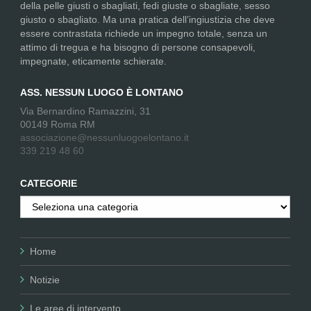
della pelle giusti o sbagliati, fedi giuste o sbagliate, sesso
giusto o sbagliato. Ma una pratica dell’ingiustizia che deve
essere contrastata richiede un impegno totale, senza un
attimo di tregua e ha bisogno di persone consapevoli,
impegnate, eticamente schierate.
ASS. NESSUN LUOGO È LONTANO
Via Bernardino Ramazzini, 31
00149 Roma RM
associazione@nessunluogoelontano.it
339 219 48 60
CATEGORIE
Categorie
Home
Notizie
Le aree di intervento