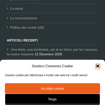
La storia
La comunicazione
Politica dei cookie (UE)
ARTICOLI RECENTI
Una festa, una tombolata, più di un dono: per far crescere
la nostra missione
12 Dicembre 2025
Comunicare per il Non Profit: Nessun Luogo tra i partner
Gestisci Consenso Cookie
dell’Università salesiana
11 Dicembre 2025
Usiamo cookie per ottimizzare il nostro sito web ed i nostri servizi.
L’Associazione in Parlamento ascoltata sul degrado delle
periferie e le città
9 Ottobre 2025
Accetta cookie
Nega
Copyright 2020.KlbTheme . All rights reserved