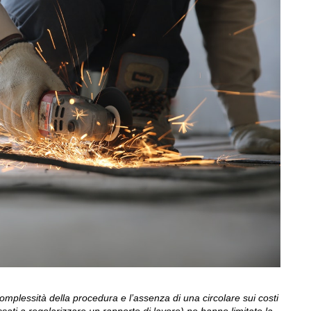
omplessità della procedura e l’assenza di una circolare sui costi
essati a regolarizzare un rapporto di lavoro) ne hanno limitato la