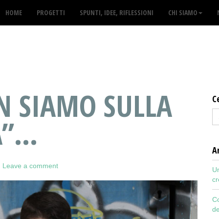
HOME
PROGETTI
SPUNTI, IDEE, RIFLESSIONI
CHI SIAMO
N SIAMO SULLA
C
A”…
Ar
Leave a comment
Un
cr
Co
de