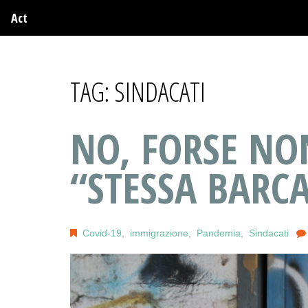
Act
TAG:
SINDACATI
NO, FORSE NO
“STESSA BARC
Covid-19
,
immigrazione
,
Pandemia
,
Sindacati