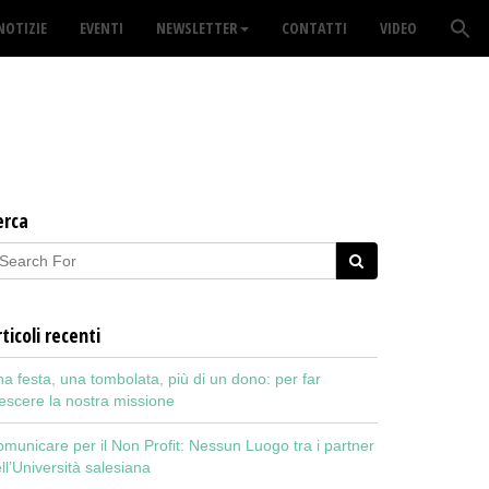
NOTIZIE
EVENTI
NEWSLETTER
CONTATTI
VIDEO
erca
ticoli recenti
a festa, una tombolata, più di un dono: per far
escere la nostra missione
municare per il Non Profit: Nessun Luogo tra i partner
ll’Università salesiana