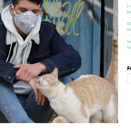
L’
pe
S
N
It
id
Ar
Ar