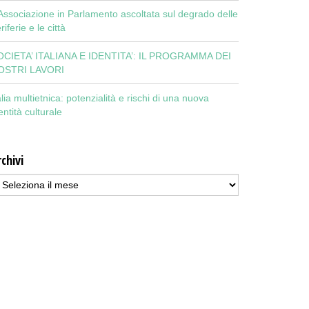
Associazione in Parlamento ascoltata sul degrado delle
riferie e le città
OCIETA’ ITALIANA E IDENTITA’: IL PROGRAMMA DEI
OSTRI LAVORI
alia multietnica: potenzialità e rischi di una nuova
entità culturale
chivi
chivi