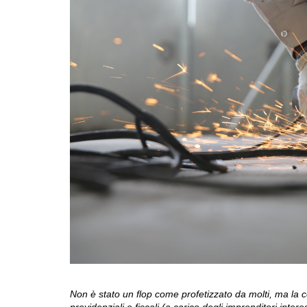
Non è stato un flop come profetizzato da molti, ma la c
previdenziali e fiscali (a carico degli imprenditori inter