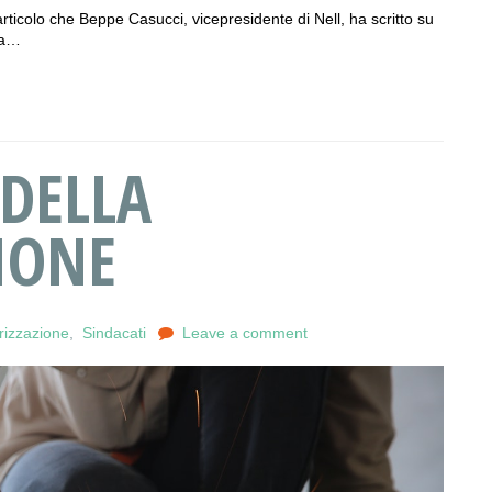
 articolo che Beppe Casucci, vicepresidente di Nell, ha scritto su
la…
 DELLA
IONE
rizzazione
,
Sindacati
Leave a comment