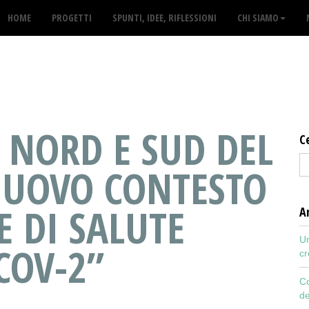
HOME
PROGETTI
SPUNTI, IDEE, RIFLESSIONI
CHI SIAMO
 NORD E SUD DEL
C
UOVO CONTESTO
E DI SALUTE
Ar
Un
COV-2”
cr
Co
de