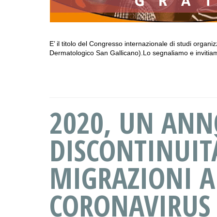
E’ il titolo del Congresso internazionale di studi organizz
Dermatologico San Gallicano).Lo segnaliamo e inviti
2020, UN ANN
DISCONTINUITÀ
MIGRAZIONI A
CORONAVIRUS