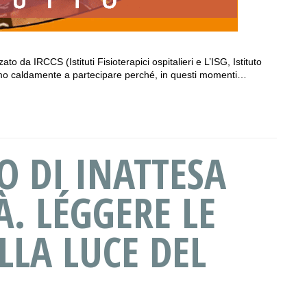
ato da IRCCS (Istituti Fisioterapici ospitalieri e L’ISG, Istituto
amo caldamente a partecipare perché, in questi momenti…
O DI INATTESA
. LÉGGERE LE
LLA LUCE DEL