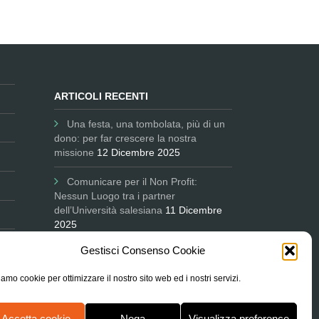
ARTICOLI RECENTI
Una festa, una tombolata, più di un
dono: per far crescere la nostra
missione
12 Dicembre 2025
Comunicare per il Non Profit:
Nessun Luogo tra i partner
dell’Università salesiana
11 Dicembre
2025
Gestisci Consenso Cookie
L’Associazione in Parlamento
ascoltata sul degrado delle periferie e
amo cookie per ottimizzare il nostro sito web ed i nostri servizi.
le città
9 Ottobre 2025
Accetta cookie
Nega
Visualizza preference