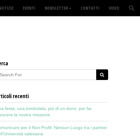
NOTIZIE
EVENTI
NEWSLETTER
CONTATTI
VIDEO
erca
ticoli recenti
a festa, una tombolata, più di un dono: per far
escere la nostra missione
municare per il Non Profit: Nessun Luogo tra i partner
ll’Università salesiana