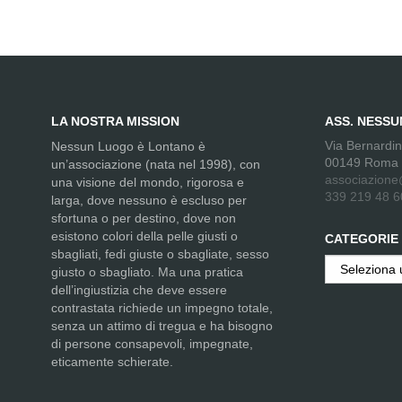
LA NOSTRA MISSION
ASS. NESS
Via Bernardi
Nessun Luogo è Lontano è
00149 Roma
un’associazione (nata nel 1998), con
associazione
una visione del mondo, rigorosa e
339 219 48 6
larga, dove nessuno è escluso per
sfortuna o per destino, dove non
esistono colori della pelle giusti o
CATEGORIE
sbagliati, fedi giuste o sbagliate, sesso
Categorie
giusto o sbagliato. Ma una pratica
dell’ingiustizia che deve essere
contrastata richiede un impegno totale,
senza un attimo di tregua e ha bisogno
di persone consapevoli, impegnate,
eticamente schierate.