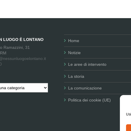
UN LUOGO È LONTANO
Home
no Ramazzini, 31
Notizie
 RM
@nessunluogoelontano.it
0
Le aree di intervento
La storia
La comunicazione
Politica dei cookie (UE)
Usi