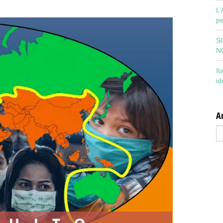
L’
pe
S
N
It
id
Ar
Ar