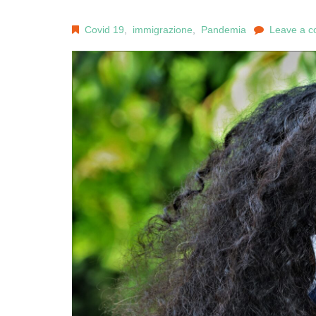
Covid 19
,
immigrazione
,
Pandemia
Leave a 