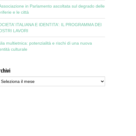
Associazione in Parlamento ascoltata sul degrado delle
riferie e le città
OCIETA’ ITALIANA E IDENTITA’: IL PROGRAMMA DEI
OSTRI LAVORI
alia multietnica: potenzialità e rischi di una nuova
entità culturale
chivi
chivi