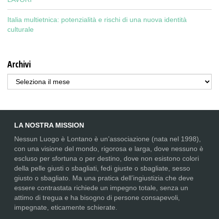
Italia multietnica: potenzialità e rischi di una nuova identità
culturale
Archivi
Archivi
LA NOSTRA MISSION
Nessun Luogo è Lontano è un’associazione (nata nel 1998),
con una visione del mondo, rigorosa e larga, dove nessuno è
escluso per sfortuna o per destino, dove non esistono colori
della pelle giusti o sbagliati, fedi giuste o sbagliate, sesso
giusto o sbagliato. Ma una pratica dell’ingiustizia che deve
essere contrastata richiede un impegno totale, senza un
attimo di tregua e ha bisogno di persone consapevoli,
impegnate, eticamente schierate.