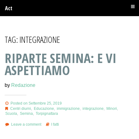
Act
TAG:
INTEGRAZIONE
RIPARTE SEMINA: E VI
ASPETTIAMO
by
Redazione
Posted on Settembre 25, 2019
Centri diurni
,
Educazione
,
immigrazione
,
integrazione
,
Minori
,
Scuola
,
Semina
,
Torpignattara
Leave a comment
I fatti